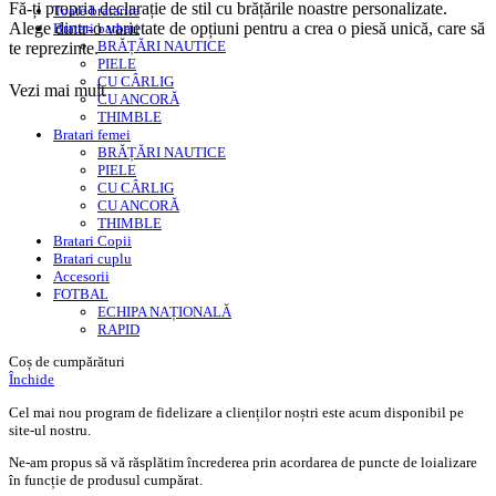
Fă-ți propria declarație de stil cu brățările noastre personalizate.
Toate bratarile
Alege dintr-o varietate de opțiuni pentru a crea o piesă unică, care să
Bratari barbati
BRĂȚĂRI NAUTICE
te reprezinte.
PIELE
CU CÂRLIG
Vezi mai mult
CU ANCORĂ
THIMBLE
Bratari femei
BRĂȚĂRI NAUTICE
PIELE
CU CÂRLIG
CU ANCORĂ
THIMBLE
Bratari Copii
Bratari cuplu
Accesorii
FOTBAL
ECHIPA NAȚIONALĂ
RAPID
Coș de cumpărături
Închide
Cel mai nou program de fidelizare a clienților noștri este acum disponibil pe
site-ul nostru.
Ne-am propus să vă răsplătim încrederea prin acordarea de puncte de loializare
în funcție de produsul cumpărat.