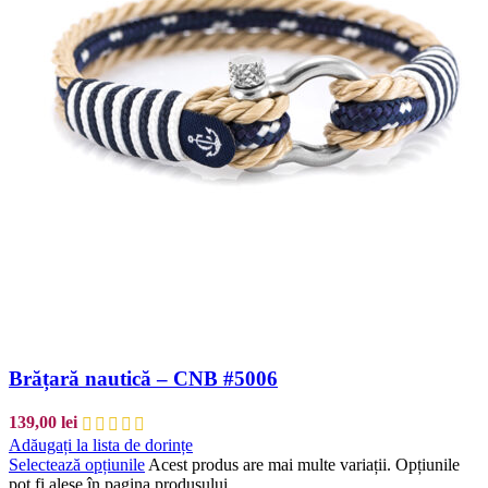
Brățară nautică – CNB #5006
139,00
lei
Adăugați la lista de dorințe
Selectează opțiunile
Acest produs are mai multe variații. Opțiunile
pot fi alese în pagina produsului.