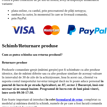
variante:
plata online, cu cardul, prin procesatorul de plăți netopya;
ramburs la curier, în momentul în care se livrează comanda;
prin PayPal.
Schimb/Returnare produse
Cum as putea schimba sau returna produsul?
Returnare produse
Produsele comandate greșit (mărimi greșite) pot fi schimbate cu alte produse
identice, dar de mărimi diferite sau cu alte produse similare de aceeași valoare
în intervalul de 30 de zile de la achiziționare, însa în acest caz, clientul va
suporta costul tranportului tur-retur integral dacă nu le poate aduce personal
în
punctul de lucru de pe strada Agricultori, nr. 87, sector 2 București, însă este
necesar să ne sunați înainte. Programul de lucru este de luni până vineri,
între orele 09:30-17:30.
Este foarte important să introduci
în colet
formularul de retur
, completat cu
modelul și mărimea dorită la schimb, numele de pe care a fost facută comanda