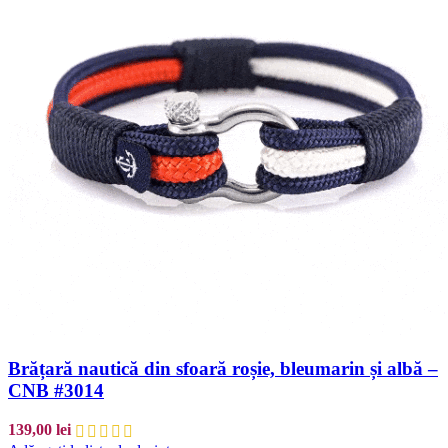
Brățară nautică din sfoară roșie, bleumarin și albă –
CNB #3014
139,00
lei