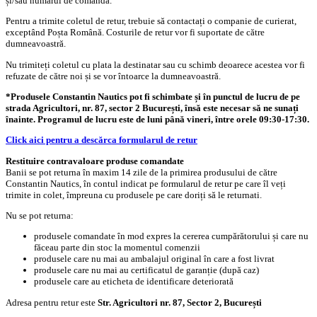
și/sau numărul de comandă.
Pentru a trimite coletul de retur, trebuie să contactați o companie de curierat,
exceptând Poșta Română. Costurile de retur vor fi suportate de către
dumneavoastră.
Nu trimiteți coletul cu plata la destinatar sau cu schimb deoarece acestea vor fi
refuzate de către noi și se vor întoarce la dumneavoastră.
*Produsele Constantin Nautics pot fi schimbate și în punctul de lucru de pe
strada Agricultori, nr. 87, sector 2 București, însă este necesar să ne sunați
înainte. Programul de lucru este de luni până vineri, între orele 09:30-17:30.
Click aici pentru a descărca formularul de retur
Restituire contravaloare produse comandate
Banii se pot returna în maxim 14 zile de la primirea produsului de către
Constantin Nautics, în contul indicat pe formularul de retur pe care îl veți
trimite in colet, împreuna cu produsele pe care doriți să le returnati.
Nu se pot returna:
produsele comandate în mod expres la cererea cumpărătorului și care nu
făceau parte din stoc la momentul comenzii
produsele care nu mai au ambalajul original în care a fost livrat
produsele care nu mai au certificatul de garanție (după caz)
produsele care au eticheta de identificare deteriorată
Adresa pentru retur este
Str. Agricultori nr. 87, Sector 2, București