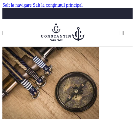
Salt la navigare
Salt la conținutul principal
Luni-Vineri: 09:30-17:30
Telefon:
074 322 5555
comenzi@constantinnautics.ro
TOATE BRĂȚĂRILE