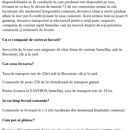
disponibilitatea sa. În condițiile în care produsul este disponibil pe stoc,
livrarea se va face în decurs de maxim 72 de ore contorizate numai în zile
lucratoare din momentul înregistrării comenzii, deoarece chiar și unele produse
aflate în stoc pot fi confecționate în ziua comenzii. Acest termen însă nu poate fi
garantat, deoarece transportul se efectuează printr-o terță parte, respectiv
compania de curierat rapid Sameday care își rezervă dreptul de a-și prioritiza
comenzile și termenele de livrare.
Cu ce companie de curierat lucrati?
Serviciile de livrare sunt asigurate de către firma de curierat SameDay, atât în
București, cât și în țară.
Cat costa livrarea?
Taxa de transport este de 25lei atât în București, cât și în țară.
Comenzile de peste 250 de lei beneficiază de transport gratuit.
Pentru livrarea în EASYBOX SameDay, taxa de transport este de 19 lei.
In cat timp livrati comanda?
Comenzile se livrează în 1-3 zile lucrătoare din momentul finalizării comenzii.
Cum pot să plătesc?
Pentru a plăti comenzile de pe site-ul nostru, aveți la dispoziție următoarele