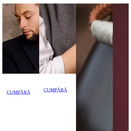
PENTRU
PENTRU
FEMEI
BĂRBAȚI
CUMPĂRĂ
CUMPĂRĂ