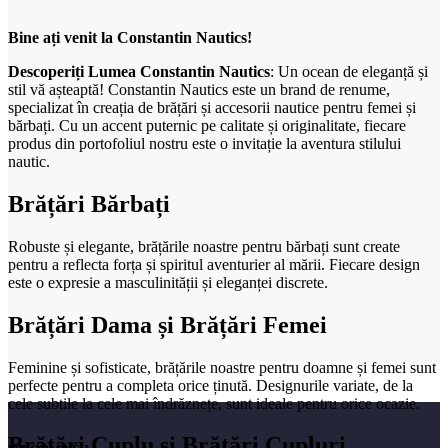
Bine ați venit la Constantin Nautics!
Descoperiți Lumea Constantin Nautics
: Un ocean de eleganță și
stil vă așteaptă! Constantin Nautics este un brand de renume,
specializat în creația de brățări și accesorii nautice pentru femei și
bărbați. Cu un accent puternic pe calitate și originalitate, fiecare
produs din portofoliul nostru este o invitație la aventura stilului
nautic.
Brățări Bărbați
Robuste și elegante, brățările noastre pentru bărbați sunt create
pentru a reflecta forța și spiritul aventurier al mării. Fiecare design
este o expresie a masculinității și eleganței discrete.
Brățări Dama și Brățări Femei
Feminine și sofisticate, brățările noastre pentru doamne și femei sunt
perfecte pentru a completa orice ținută. Designurile variate, de la
cele subtile la cele mai îndrăznețe, sunt ideale pentru orice ocazie.
Brățări Cuplu și Brățări Cupluri