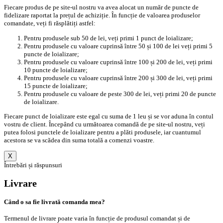
Fiecare produs de pe site-ul nostru va avea alocat un număr de puncte de
fidelizare raportat la prețul de achiziție. În funcție de valoarea produselor
comandate, veți fi răsplătiți astfel:
Pentru produsele sub 50 de lei, veți primi 1 punct de loializare;
Pentru produsele cu valoare cuprinsă între 50 și 100 de lei veți primi 5
puncte de loializare;
Pentru produsele cu valoare cuprinsă între 100 și 200 de lei, veți primi
10 puncte de loializare;
Pentru produsele cu valoare cuprinsă între 200 și 300 de lei, veți primi
15 puncte de loializare;
Pentru produsele cu valoare de peste 300 de lei, veți primi 20 de puncte
de loializare.
Fiecare punct de loializare este egal cu suma de 1 leu și se vor aduna în contul
vostru de client. Începând cu următoarea comandă de pe site-ul nostru, veți
putea folosi punctele de loializare pentru a plăti produsele, iar cuantumul
acestora se va scădea din suma totală a comenzi voastre.
X
Întrebări și răspunsuri
Livrare
Când o sa fie livrată comanda mea?
Termenul de livrare poate varia în funcție de produsul comandat și de