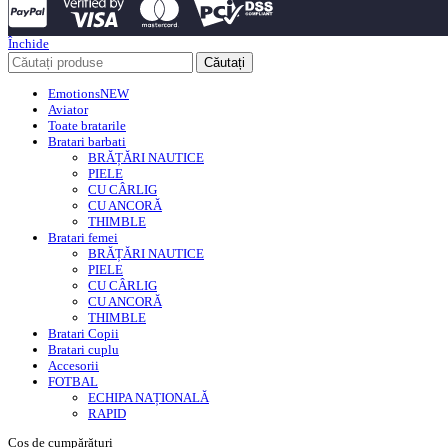
Închide
Căutați
Emotions
NEW
Aviator
Toate bratarile
Bratari barbati
BRĂȚĂRI NAUTICE
PIELE
CU CÂRLIG
CU ANCORĂ
THIMBLE
Bratari femei
BRĂȚĂRI NAUTICE
PIELE
CU CÂRLIG
CU ANCORĂ
THIMBLE
Bratari Copii
Bratari cuplu
Accesorii
FOTBAL
ECHIPA NAȚIONALĂ
RAPID
Coș de cumpărături