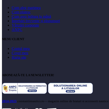
Cum aleg marimea
Cum platesc
Cum așez brățara la mână
Întrebări frecvente și răspunsuri
Vânzări corporate
ANPC
MENU CLIENT
Contul meu
Coșul meu
Harta site
ABONEAZĂ-TE LA NEWSLETTER!
2014-2025
constantinnautics.ro— magazin online de bratari si accessorii nautice.