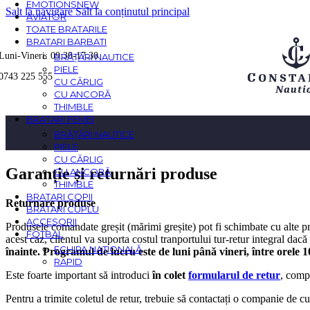
EMOTIONS
NEW
Salt la navigare
Salt la conținutul principal
AVIATOR
TOATE BRATARILE
BRATARI BARBATI
Luni-Vineri: 09:30-17:30
BRĂȚĂRI NAUTICE
PIELE
0743 225 555
CU CÂRLIG
CU ANCORĂ
THIMBLE
BRATARI FEMEI
BRĂȚĂRI NAUTICE
PIELE
CU CÂRLIG
Garanție și returnări produse
CU ANCORĂ
THIMBLE
BRATARI COPII
Returnare produse
BRATARI CUPLU
ACCESORII
Produsele comandate greșit (mărimi greșite) pot fi schimbate cu alte pro
FOTBAL
acest caz, clientul va suporta costul tranportului tur-retur integral dac
ECHIPA NAȚIONALĂ
înainte. Programul de lucru este de luni până vineri, între orele 1
RAPID
Este foarte important să introduci
în colet
formularul de retur
, comp
Pentru a trimite coletul de retur, trebuie să contactați o companie de 