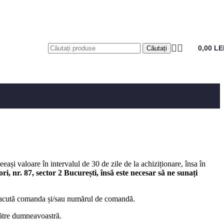
0,00
LE
Căutați
ași valoare în intervalul de 30 de zile de la achiziționare, însa în
i, nr. 87, sector 2 București, însă este necesar să ne sunați
 facută comanda și/sau numărul de comandă.
către dumneavoastră.