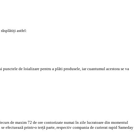
ăsplătiți astfel:
i punctele de loializare pentru a plăti produsele, iar cuantumul acestora se va
în decurs de maxim 72 de ore contorizate numai în zile lucratoare din momentul
l se efectuează printr-o terță parte, respectiv compania de curierat rapid Sameday