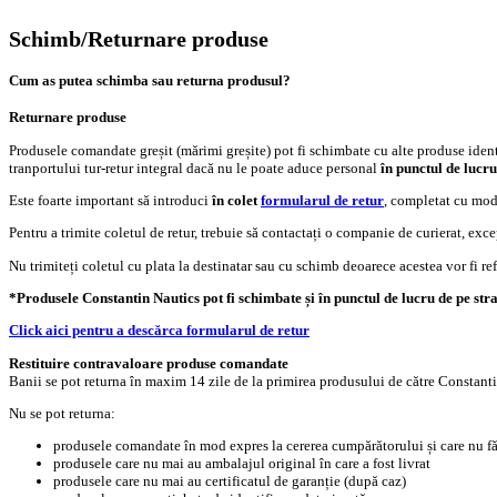
Schimb/Returnare produse
Cum as putea schimba sau returna produsul?
Returnare produse
Produsele comandate greșit (mărimi greșite) pot fi schimbate cu alte produse identic
tranportului tur-retur integral dacă nu le poate aduce personal
în punctul de lucru
Este foarte important să introduci
în colet
formularul de retur
, completat cu mod
Pentru a trimite coletul de retur, trebuie să contactați o companie de curierat, ex
Nu trimiteți coletul cu plata la destinatar sau cu schimb deoarece acestea vor fi re
*Produsele Constantin Nautics pot fi schimbate și în punctul de lucru de pe strad
Click aici pentru a descărca formularul de retur
Restituire contravaloare produse comandate
Banii se pot returna în maxim 14 zile de la primirea produsului de către Constantin 
Nu se pot returna:
produsele comandate în mod expres la cererea cumpărătorului și care nu f
produsele care nu mai au ambalajul original în care a fost livrat
produsele care nu mai au certificatul de garanție (după caz)