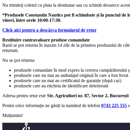
Nu trimiteți coletul cu plata la destinatar sau cu schimb deoarece acest
*Produsele Constantin Nautics pot fi schimbate și în punctul de lu
vineri, între orele 10:00-17:30.
Click aici pentru a descărca formularul de retur
Restituire contravaloare produse comandate
Banii se pot returna în maxim 14 zile de la primirea produsului de către
returnati.
Nu se pot returna:
produsele comandate în mod expres la cererea cumpărătorului și
produsele care nu mai au ambalajul original în care a fost livrat
produsele care nu mai au certificatul de garanție (după caz)
produsele care au eticheta de identificare deteriorată
Adresa pentru retur este
Str. Agricultori nr. 87, Sector 2, București
Pentru orice informație ne găsiți la numărul de telefon
0743 225 555
s
Mulțumim!