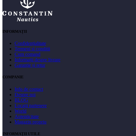
INFORMAȚII
Confidențialitate
Termeni si conditii
Cum comand
Informații despre livrare
Garanție și retur
COMPANIE
Info de contact
Despre noi
BLOG
Locații partenere
World
Autenticitate
Magazin propriu
INFORMAȚII UTILE