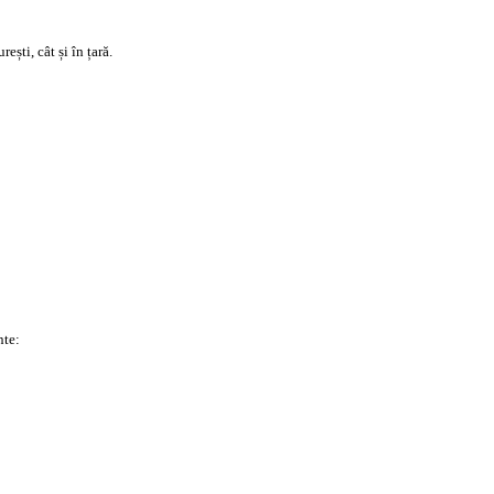
ești, cât și în țară.
nte: