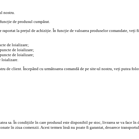
ul nostru.
 funcție de produsul cumpărat.
raportat la prețul de achiziție. În funcție de valoarea produselor comandate, veți fi r
cte de loializare;
puncte de loializare;
puncte de loializare;
 loializare.
stru de client. Începând cu următoarea comandă de pe site-ul nostru, veți putea folos
atea sa. În condițiile în care produsul este disponibil pe stoc, livrarea se va face 
cționate în ziua comenzii. Acest termen însă nu poate fi garantat, deoarece transportu