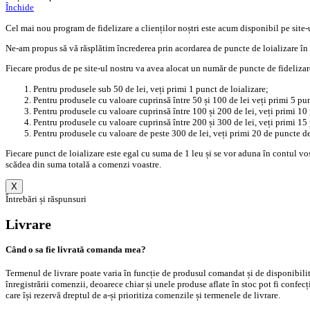
Închide
Cel mai nou program de fidelizare a clienților noștri este acum disponibil pe site-
Ne-am propus să vă răsplătim încrederea prin acordarea de puncte de loializare în
Fiecare produs de pe site-ul nostru va avea alocat un număr de puncte de fidelizare 
Pentru produsele sub 50 de lei, veți primi 1 punct de loializare;
Pentru produsele cu valoare cuprinsă între 50 și 100 de lei veți primi 5 pun
Pentru produsele cu valoare cuprinsă între 100 și 200 de lei, veți primi 10 
Pentru produsele cu valoare cuprinsă între 200 și 300 de lei, veți primi 15 
Pentru produsele cu valoare de peste 300 de lei, veți primi 20 de puncte de
Fiecare punct de loializare este egal cu suma de 1 leu și se vor aduna în contul vo
scădea din suma totală a comenzi voastre.
X
Întrebări și răspunsuri
Livrare
Când o sa fie livrată comanda mea?
Termenul de livrare poate varia în funcție de produsul comandat și de disponibilit
înregistrării comenzii, deoarece chiar și unele produse aflate în stoc pot fi confe
care își rezervă dreptul de a-și prioritiza comenzile și termenele de livrare.