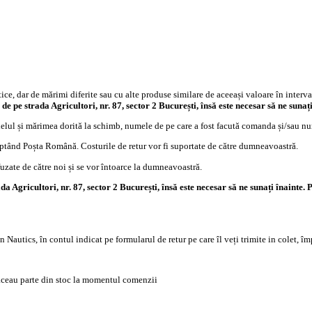
e, dar de mărimi diferite sau cu alte produse similare de aceeași valoare în intervalu
 de pe strada Agricultori, nr. 87, sector 2 București, însă este necesar să ne suna
elul și mărimea dorită la schimb, numele de pe care a fost facută comanda și/sau 
ceptând Poșta Română. Costurile de retur vor fi suportate de către dumneavoastră.
fuzate de către noi și se vor întoarce la dumneavoastră.
a Agricultori, nr. 87, sector 2 București, însă este necesar să ne sunați înainte.
Nautics, în contul indicat pe formularul de retur pe care îl veți trimite in colet, îm
ăceau parte din stoc la momentul comenzii