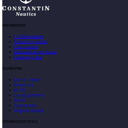
INFORMAȚII
Confidențialitate
Termeni si conditii
Cum comand
Informații despre livrare
Garanție și retur
COMPANIE
Info de contact
Despre noi
BLOG
Locații partenere
World
Autenticitate
Magazin propriu
INFORMAȚII UTILE