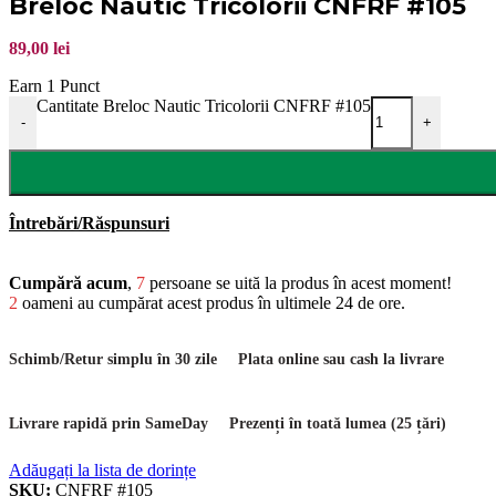
Breloc Nautic Tricolorii CNFRF #105
89,00
lei
Earn 1 Punct
Cantitate Breloc Nautic Tricolorii CNFRF #105
-
+
Întrebări/Răspunsuri
Cumpără acum
,
7
persoane se uită la produs în acest moment!
2
oameni au cumpărat acest produs în ultimele 24 de ore.
Schimb/Retur simplu în 30 zile
Plata online sau cash la livrare
Livrare rapidă prin SameDay
Prezenți în toată lumea (25 țări)
Adăugați la lista de dorințe
SKU:
CNFRF #105