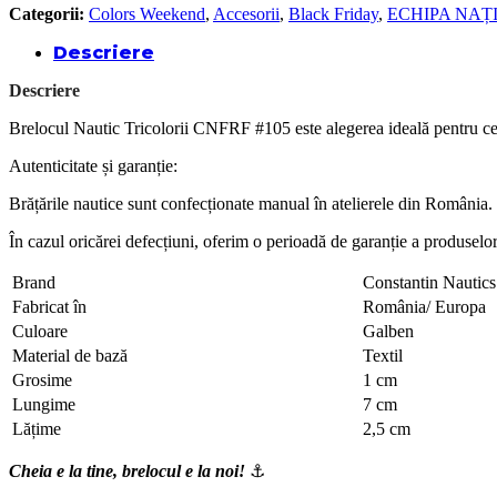
Categorii:
Colors Weekend
,
Accesorii
,
Black Friday
,
ECHIPA NAȚ
Descriere
Descriere
Brelocul Nautic Tricolorii CNFRF #105 este alegerea ideală pentru cei c
Autenticitate și garanție:
Brățările nautice sunt confecționate manual în atelierele din România. F
În cazul oricărei defecțiuni, oferim o perioadă de garanție a produselo
Brand
Constantin Nautics
Fabricat în
România/ Europa
Culoare
Galben
Material de bază
Textil
Grosime
1 cm
Lungime
7 cm
Lățime
2,5 cm
Cheia e la tine, brelocul e la noi!
⚓