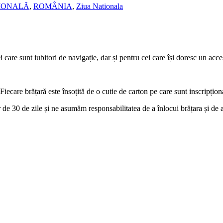
IONALĂ
,
ROMÂNIA
,
Ziua Nationala
are sunt iubitori de navigație, dar și pentru cei care își doresc un acces
iecare brățară este însoțită de o cutie de carton pe care sunt inscripțion
r de 30 de zile și ne asumăm responsabilitatea de a înlocui brățara și de