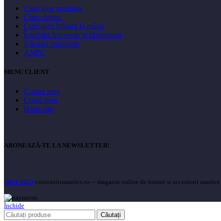
Cum aleg marimea
Cum platesc
Cum așez brățara la mână
Întrebări frecvente și răspunsuri
Vânzări corporate
ANPC
MENU CLIENT
Contul meu
Coșul meu
Harta site
ABONEAZĂ-TE LA NEWSLETTER!
2014-2025
constantinnautics.ro— magazin online de bratari si accessorii nautice.
Închide
Căutați