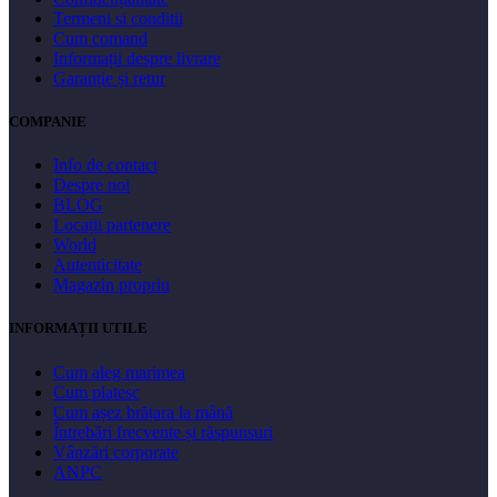
Termeni si conditii
Cum comand
Informații despre livrare
Garanție și retur
COMPANIE
Info de contact
Despre noi
BLOG
Locații partenere
World
Autenticitate
Magazin propriu
INFORMAȚII UTILE
Cum aleg marimea
Cum platesc
Cum așez brățara la mână
Întrebări frecvente și răspunsuri
Vânzări corporate
ANPC