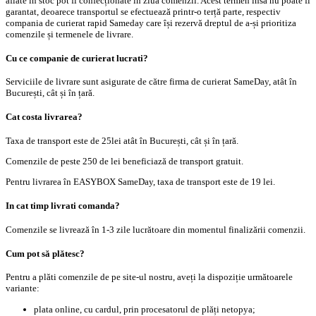
aflate în stoc pot fi confecționate în ziua comenzii. Acest termen însă nu poate fi
garantat, deoarece transportul se efectuează printr-o terță parte, respectiv
compania de curierat rapid Sameday care își rezervă dreptul de a-și prioritiza
comenzile și termenele de livrare.
Cu ce companie de curierat lucrati?
Serviciile de livrare sunt asigurate de către firma de curierat SameDay, atât în
București, cât și în țară.
Cat costa livrarea?
Taxa de transport este de 25lei atât în București, cât și în țară.
Comenzile de peste 250 de lei beneficiază de transport gratuit.
Pentru livrarea în EASYBOX SameDay, taxa de transport este de 19 lei.
In cat timp livrati comanda?
Comenzile se livrează în 1-3 zile lucrătoare din momentul finalizării comenzii.
Cum pot să plătesc?
Pentru a plăti comenzile de pe site-ul nostru, aveți la dispoziție următoarele
variante:
plata online, cu cardul, prin procesatorul de plăți netopya;