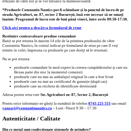
refuzate de către noi și se vor întoarce la dumneavoastră.
*Produsele Constantin Nautics pot fi schimbate și în punctul de lucru de pe
strada Agricultori, nr. 87, sector 2 București, însă este necesar să ne sunați
înainte. Programul de lucru este de luni până vineri, între orele 09:30-17:30.
Click aici pentru a descărca formularul de retur
Restituire contravaloare produse comandate
Banii se pot returna în maxim 14 zile de la primirea produsului de către
Constantin Nautics, în contul indicat pe formularul de retur pe care îl veți
trimite in colet, împreuna cu produsele pe care doriți să le returnati.
Nu se pot returna:
produsele comandate în mod expres la cererea cumpărătorului și care nu
făceau parte din stoc la momentul comenzii
produsele care nu mai au ambalajul original în care a fost livrat
produsele care nu mai au certificatul de garanție (după caz)
produsele care au eticheta de identificare deteriorată
Adresa pentru retur este
Str. Agricultori nr. 87, Sector 2, București
Pentru orice informație ne găsiți la numărul de telefon
0743 225 555
sau email
vanzari@constantinnautics.ro
– Luni -Vineri 9:30 – 17:30
Autenticitate / Calitate
Din ce metal sunt confecționate sistemele de prindere?