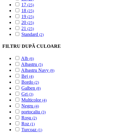
17
(25)
18
(25)
19
(25)
20
(25)
21
(25)
Standard
(2)
FILTRU DUPĂ CULOARE
Alb
(6)
Albastru
(5)
Albastru Navy
(9)
Bej
(4)
Bordo
(2)
Galben
(8)
Gri
(3)
Multicolor
(4)
Negru
(4)
portocaliu
(3)
Roșu
(2)
Roz
(1)
Turcoaz
(1)