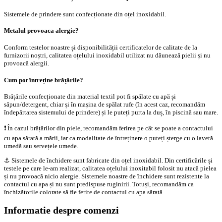
Sistemele de prindere sunt confecționate din oțel inoxidabil.
Metalul provoaca alergie?
Conform testelor noastre și disponibilității certificatelor de calitate de la
furnizorii noștri, calitatea oțelului inoxidabil utilizat nu dăunează pielii și nu
provoacă alergii.
Cum pot întreține brățările?
Brățările confecționate din material textil pot fi spălate cu apă și
săpun/detergent, chiar și în mașina de spălat rufe (în acest caz, recomandăm
îndepărtarea sistemului de prindere) și le puteți purta la duș, în piscină sau mare.
❗️ În cazul brățărilor din piele, recomandăm ferirea pe cât se poate a contactului
cu apa sărată a mării, iar ca modalitate de întreținere o puteți șterge cu o lavetă
umedă sau servețele umede.
⚓️ Sistemele de închidere sunt fabricate din oțel inoxidabil. Din certificările și
testele pe care le-am realizat, calitatea oțelului inoxitabil folosit nu atacă pielea
și nu provoacă nicio alergie. Sistemele noastre de închidere sunt rezistente la
contactul cu apa și nu sunt predispuse ruginirii. Totuși, recomandăm ca
închizătorile colorate să fie ferite de contactul cu apa sărată.
Informatie despre comenzi