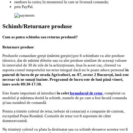
ramburs la curier, în momentul în care se livrează comanda;
prin PayPal.
Schimb/Returnare produse
Cum as putea schimba sau returna produsul?
Returnare produse
Produsele comandate greșit (mărimi greșite) pot fi schimbate cu alte produse
identice, dar de mărimi diferite sau cu alte produse similare de aceeași valoare
în intervalul de 30 de zile de la achiziționare, însa în acest caz, clientul va
suporta costul tranportului tur-retur integral dacă nu le poate aduce personal
în
punctul de lucru de pe strada Agricultori, nr. 87, sector 2 București, însă este
necesar să ne sunați înainte. Programul de lucru este de luni până vineri,
între orele 09:30-17:30.
Este foarte important să introduci
în colet
formularul de retur
, completat cu
modelul și mărimea dorită la schimb, numele de pe care a fost facută comanda
și/sau numărul de comandă.
Pentru a trimite coletul de retur, trebuie să contactați o companie de curierat,
exceptând Poșta Română. Costurile de retur vor fi suportate de către
dumneavoastră.
Nu trimiteți coletul cu plata la destinatar sau cu schimb deoarece acestea vor fi