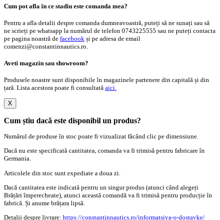
Cum pot afla în ce stadiu este comanda mea?
Pentru a afla detalii despre comanda dumneavoastră, puteți să ne sunați sau să
ne scrieți pe whatsapp la numărul de telefon 0743225555 sau ne puteți contacta
pe pagina noastră de
facebook
și pe adresa de email
comenzi@constantinnautics.ro.
Aveti magazin sau showroom?
Produsele noastre sunt disponibile în magazinele partenere din capitală și din
țară. Lista acestora poate fi consultată
aici.
X
Cum știu dacă este disponibil un produs?
Numărul de produse în stoc poate fi vizualizat făcând clic pe dimensiune.
Dacă nu este specificată cantitatea, comanda va fi trimisă pentru fabricare în
Germania.
Articolele din stoc sunt expediate a doua zi.
Dacă cantitatea este indicată pentru un singur produs (atunci când alegeți
Brățări împerecheate), atunci această comandă va fi trimisă pentru producție în
fabrică. Și anume brățara lipsă.
Detalii despre livrare:
https://constantinnautics.ro/informatsiya-o-dostavke/