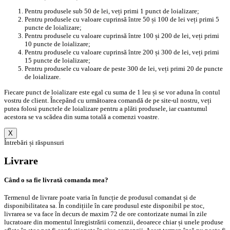
Pentru produsele sub 50 de lei, veți primi 1 punct de loializare;
Pentru produsele cu valoare cuprinsă între 50 și 100 de lei veți primi 5
puncte de loializare;
Pentru produsele cu valoare cuprinsă între 100 și 200 de lei, veți primi
10 puncte de loializare;
Pentru produsele cu valoare cuprinsă între 200 și 300 de lei, veți primi
15 puncte de loializare;
Pentru produsele cu valoare de peste 300 de lei, veți primi 20 de puncte
de loializare.
Fiecare punct de loializare este egal cu suma de 1 leu și se vor aduna în contul
vostru de client. Începând cu următoarea comandă de pe site-ul nostru, veți
putea folosi punctele de loializare pentru a plăti produsele, iar cuantumul
acestora se va scădea din suma totală a comenzi voastre.
X
Întrebări și răspunsuri
Livrare
Când o sa fie livrată comanda mea?
Termenul de livrare poate varia în funcție de produsul comandat și de
disponibilitatea sa. În condițiile în care produsul este disponibil pe stoc,
livrarea se va face în decurs de maxim 72 de ore contorizate numai în zile
lucratoare din momentul înregistrării comenzii, deoarece chiar și unele produse