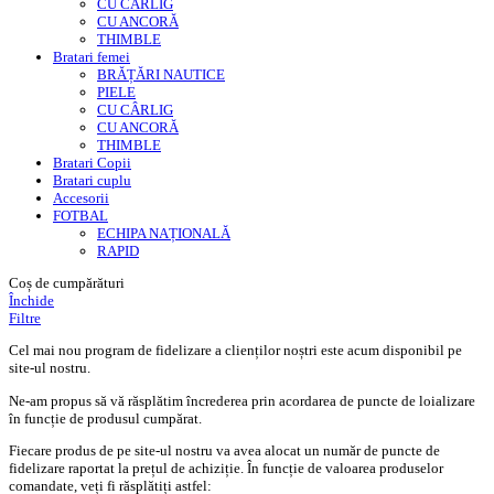
CU CÂRLIG
CU ANCORĂ
THIMBLE
Bratari femei
BRĂȚĂRI NAUTICE
PIELE
CU CÂRLIG
CU ANCORĂ
THIMBLE
Bratari Copii
Bratari cuplu
Accesorii
FOTBAL
ECHIPA NAȚIONALĂ
RAPID
Coș de cumpărături
Închide
Filtre
Cel mai nou program de fidelizare a clienților noștri este acum disponibil pe
site-ul nostru.
Ne-am propus să vă răsplătim încrederea prin acordarea de puncte de loializare
în funcție de produsul cumpărat.
Fiecare produs de pe site-ul nostru va avea alocat un număr de puncte de
fidelizare raportat la prețul de achiziție. În funcție de valoarea produselor
comandate, veți fi răsplătiți astfel: