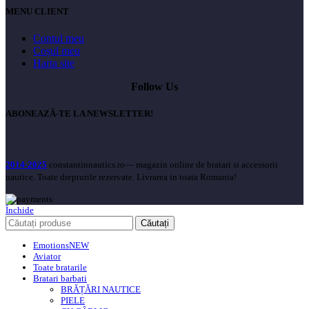
MENU CLIENT
Contul meu
Coșul meu
Harta site
Follow Us
ABONEAZĂ-TE LA NEWSLETTER!
2014-2025
constantinnautics.ro— magazin online de bratari si accessorii
nautice. Toate drepturile rezervate. Livrarea in toata Romania!
Închide
Căutați
Emotions
NEW
Aviator
Toate bratarile
Bratari barbati
BRĂȚĂRI NAUTICE
PIELE