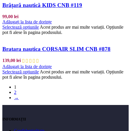
Brățară nautică KIDS CNB #119
99,00
lei
Adăugați la lista de dorințe
Selectează opțiunile
Acest produs are mai multe variații. Opțiunile
pot fi alese în pagina produsului.
Bratara nautica CORSAIR SLIM CNB #878
139,00
lei
Adăugați la lista de dorințe
Selectează opțiunile
Acest produs are mai multe variații. Opțiunile
pot fi alese în pagina produsului.
1
2
→
INFORMAȚII
Confidențialitate