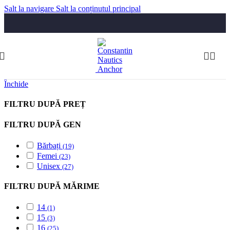
Salt la navigare
Salt la conținutul principal
Luni-Vineri: 09:30-17:30
Telefon:
074 322 5555
comenzi@constantinnautics.ro
Închide
FILTRU DUPĂ PREȚ
FILTRU DUPĂ GEN
Bărbați
(19)
Femei
(23)
Unisex
(27)
FILTRU DUPĂ MĂRIME
14
(1)
15
(3)
16
(25)