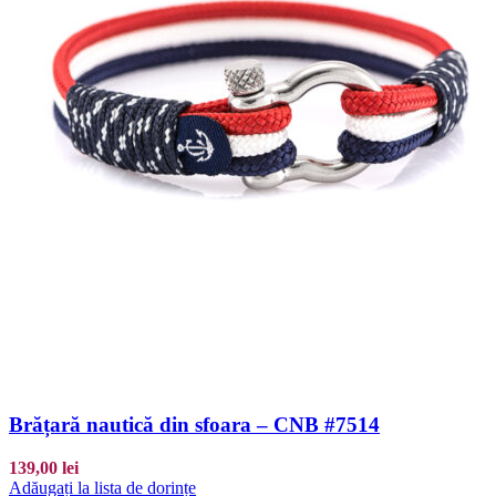
Brățară nautică din sfoara – CNB #7514
139,00
lei
Adăugați la lista de dorințe