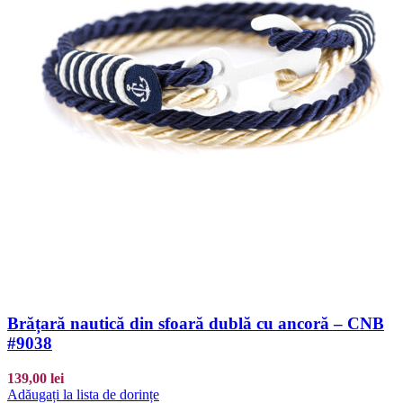
Brățară nautică din sfoară dublă cu ancoră – CNB
#9038
139,00
lei
Adăugați la lista de dorințe