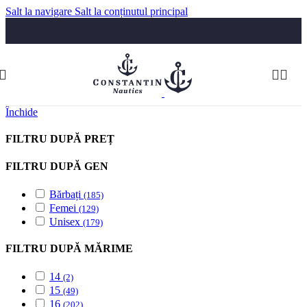
Salt la navigare
Salt la conținutul principal
Luni-Vineri: 09:30-17:30
Telefon:
074 322 5555
comenzi@constantinnautics.ro
Închide
FILTRU DUPĂ PREȚ
FILTRU DUPĂ GEN
Bărbați
(185)
Femei
(129)
Unisex
(179)
FILTRU DUPĂ MĂRIME
14
(2)
15
(49)
16
(202)