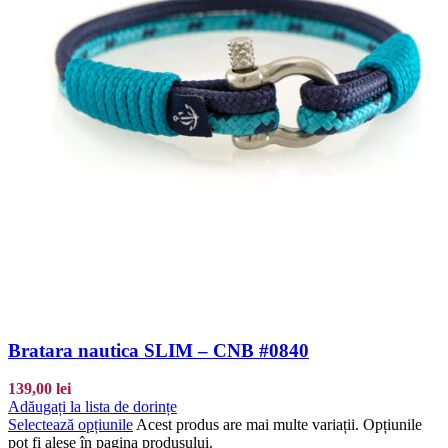
Bratara nautica SLIM – CNB #0840
139,00
lei
Adăugați la lista de dorințe
Selectează opțiunile
Acest produs are mai multe variații. Opțiunile
pot fi alese în pagina produsului.