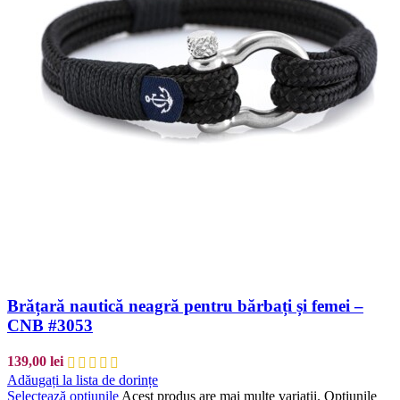
Brățară nautică neagră pentru bărbați și femei –
CNB #3053
139,00
lei
Adăugați la lista de dorințe
Selectează opțiunile
Acest produs are mai multe variații. Opțiunile