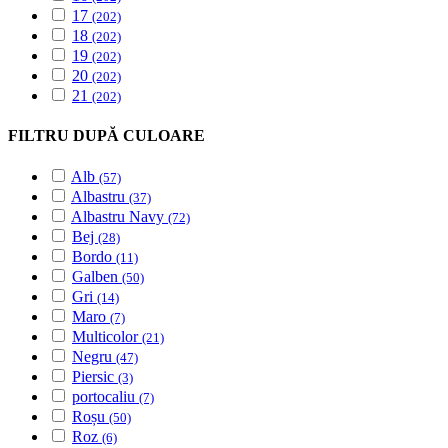
17
(202)
18
(202)
19
(202)
20
(202)
21
(202)
FILTRU DUPĂ CULOARE
Alb
(57)
Albastru
(37)
Albastru Navy
(72)
Bej
(28)
Bordo
(11)
Galben
(50)
Gri
(14)
Maro
(7)
Multicolor
(21)
Negru
(47)
Piersic
(3)
portocaliu
(7)
Roșu
(50)
Roz
(6)