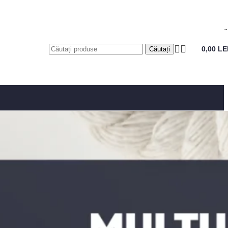
0,00
LE
Căutați