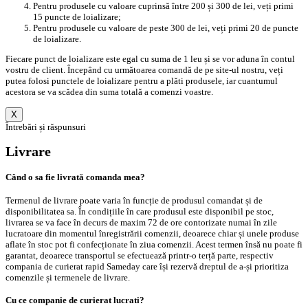
Pentru produsele cu valoare cuprinsă între 200 și 300 de lei, veți primi
15 puncte de loializare;
Pentru produsele cu valoare de peste 300 de lei, veți primi 20 de puncte
de loializare.
Fiecare punct de loializare este egal cu suma de 1 leu și se vor aduna în contul
vostru de client. Începând cu următoarea comandă de pe site-ul nostru, veți
putea folosi punctele de loializare pentru a plăti produsele, iar cuantumul
acestora se va scădea din suma totală a comenzi voastre.
X
Întrebări și răspunsuri
Livrare
Când o sa fie livrată comanda mea?
Termenul de livrare poate varia în funcție de produsul comandat și de
disponibilitatea sa. În condițiile în care produsul este disponibil pe stoc,
livrarea se va face în decurs de maxim 72 de ore contorizate numai în zile
lucratoare din momentul înregistrării comenzii, deoarece chiar și unele produse
aflate în stoc pot fi confecționate în ziua comenzii. Acest termen însă nu poate fi
garantat, deoarece transportul se efectuează printr-o terță parte, respectiv
compania de curierat rapid Sameday care își rezervă dreptul de a-și prioritiza
comenzile și termenele de livrare.
Cu ce companie de curierat lucrati?