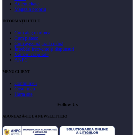
Autenticitate
Magazin propriu
INFORMAȚII UTILE
Cum aleg marimea
Cum platesc
Cum așez brățara la mână
Întrebări frecvente și răspunsuri
Vânzări corporate
ANPC
MENU CLIENT
Contul meu
Coșul meu
Harta site
Follow Us
ABONEAZĂ-TE LA NEWSLETTER!