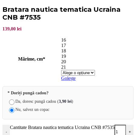
Bratara nautica tematica Ucraina
CNB #7535
139,00
lei
16
17
18
19
Mărime, cm*
20
21
Golește
* Doriți pungă cadou?
Da, doresc pungă cadou (
3,90
lei
)
Nu, salvez un copac
Cantitate Bratara nautica tematica Ucraina CNB #7535
-
+