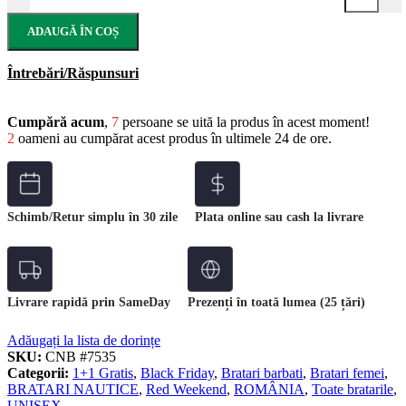
ADAUGĂ ÎN COȘ
Întrebări/Răspunsuri
Cumpără acum
,
7
persoane se uită la produs în acest moment!
2
oameni au cumpărat acest produs în ultimele 24 de ore.
Schimb/Retur simplu în 30 zile
Plata online sau cash la livrare
Livrare rapidă prin SameDay
Prezenți în toată lumea (25 țări)
Adăugați la lista de dorințe
SKU:
CNB #7535
Categorii:
1+1 Gratis
,
Black Friday
,
Bratari barbati
,
Bratari femei
,
BRATARI NAUTICE
,
Red Weekend
,
ROMÂNIA
,
Toate bratarile
,
UNISEX