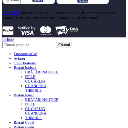
2014-2025
constantinnautics.ro— magazin online de bratari si accessorii
nautice. Toate drepturile rezervate. Livrarea in toata Romania!
Închide
Căutați
Emotions
NEW
Aviator
Toate bratarile
Bratari barbati
BRĂȚĂRI NAUTICE
PIELE
CU CÂRLIG
CU ANCORĂ
THIMBLE
Bratari femei
BRĂȚĂRI NAUTICE
PIELE
CU CÂRLIG
CU ANCORĂ
THIMBLE
Bratari Copii
Bratari cuplu