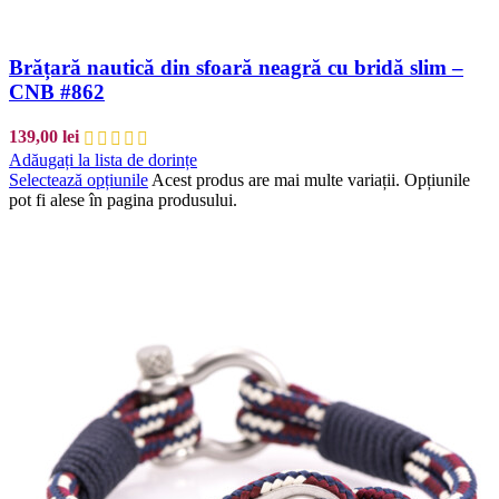
Brățară nautică din sfoară neagră cu bridă slim –
CNB #862
139,00
lei
Adăugați la lista de dorințe
Selectează opțiunile
Acest produs are mai multe variații. Opțiunile
pot fi alese în pagina produsului.