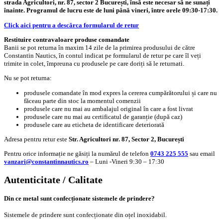
strada Agricultori, nr. 87, sector 2 București, însă este necesar să ne sunați
înainte. Programul de lucru este de luni până vineri, între orele 09:30-17:30.
Click aici pentru a descărca formularul de retur
Restituire contravaloare produse comandate
Banii se pot returna în maxim 14 zile de la primirea produsului de către
Constantin Nautics, în contul indicat pe formularul de retur pe care îl veți
trimite in colet, împreuna cu produsele pe care doriți să le returnati.
Nu se pot returna:
produsele comandate în mod expres la cererea cumpărătorului și care nu
făceau parte din stoc la momentul comenzii
produsele care nu mai au ambalajul original în care a fost livrat
produsele care nu mai au certificatul de garanție (după caz)
produsele care au eticheta de identificare deteriorată
Adresa pentru retur este
Str. Agricultori nr. 87, Sector 2, București
Pentru orice informație ne găsiți la numărul de telefon
0743 225 555
sau email
vanzari@constantinnautics.ro
– Luni -Vineri 9:30 – 17:30
Autenticitate / Calitate
Din ce metal sunt confecționate sistemele de prindere?
Sistemele de prindere sunt confecționate din oțel inoxidabil.