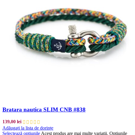
Bratara nautica SLIM CNB #838
139,00
lei
Adăugați la lista de dorințe
Selectează opțiunile
Acest produs are mai multe variații. Opțiunile