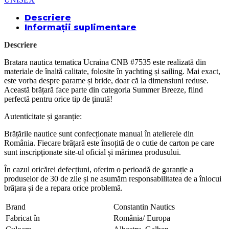
Descriere
Informații suplimentare
Descriere
Bratara nautica tematica Ucraina CNB #7535 este realizată din
materiale de înaltă calitate, folosite în yachting și sailing. Mai exact,
este vorba despre parame și bride, doar că la dimensiuni reduse.
Această brățară face parte din categoria Summer Breeze, fiind
perfectă pentru orice tip de ținută!
Autenticitate și garanție:
Brățările nautice sunt confecționate manual în atelierele din
România. Fiecare brățară este însoțită de o cutie de carton pe care
sunt inscripționate site-ul oficial și mărimea produsului.
În cazul oricărei defecțiuni, oferim o perioadă de garanție a
produselor de 30 de zile și ne asumăm responsabilitatea de a înlocui
brățara și de a repara orice problemă.
Brand
Constantin Nautics
Fabricat în
România/ Europa