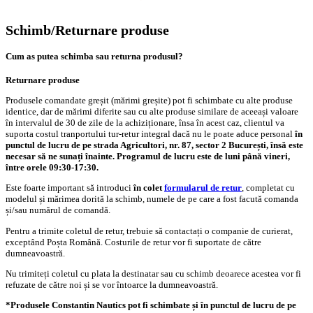
Schimb/Returnare produse
Cum as putea schimba sau returna produsul?
Returnare produse
Produsele comandate greșit (mărimi greșite) pot fi schimbate cu alte produse
identice, dar de mărimi diferite sau cu alte produse similare de aceeași valoare
în intervalul de 30 de zile de la achiziționare, însa în acest caz, clientul va
suporta costul tranportului tur-retur integral dacă nu le poate aduce personal
în
punctul de lucru de pe strada Agricultori, nr. 87, sector 2 București, însă este
necesar să ne sunați înainte. Programul de lucru este de luni până vineri,
între orele 09:30-17:30.
Este foarte important să introduci
în colet
formularul de retur
, completat cu
modelul și mărimea dorită la schimb, numele de pe care a fost facută comanda
și/sau numărul de comandă.
Pentru a trimite coletul de retur, trebuie să contactați o companie de curierat,
exceptând Poșta Română. Costurile de retur vor fi suportate de către
dumneavoastră.
Nu trimiteți coletul cu plata la destinatar sau cu schimb deoarece acestea vor fi
refuzate de către noi și se vor întoarce la dumneavoastră.
*Produsele Constantin Nautics pot fi schimbate și în punctul de lucru de pe