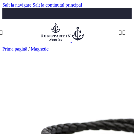
Salt la navigare
Salt la conținutul principal
Luni-Vineri: 09:30-17:30
Telefon:
074 322 5555
comenzi@constantinnautics.ro
Prima pagină
/
Magnetic