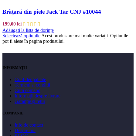
Brățară din piele Jack Tar CNJ #10044
199,00
lei
Adăugați la lista de dorințe
Selectează opțiunile
Acest produs are mai multe variații. Opțiunile
pot fi alese în pagina produsului.
INFORMAȚII
Confidențialitate
Termeni si conditii
Cum comand
Informații despre livrare
Garanție și retur
COMPANIE
Info de contact
Despre noi
BLOG