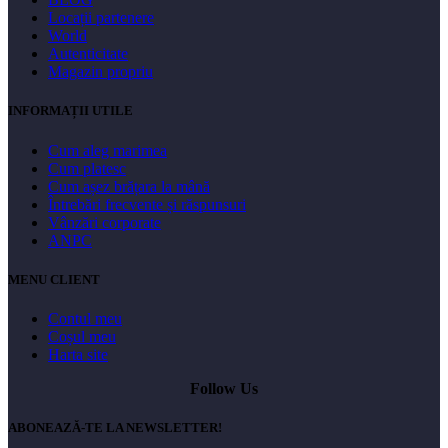
Locații partenere
World
Autenticitate
Magazin propriu
INFORMAȚII UTILE
Cum aleg marimea
Cum platesc
Cum așez brățara la mână
Întrebări frecvente și răspunsuri
Vânzări corporate
ANPC
MENU CLIENT
Contul meu
Coșul meu
Harta site
Follow Us
ABONEAZĂ-TE LA NEWSLETTER!