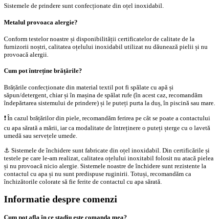
Sistemele de prindere sunt confecționate din oțel inoxidabil.
Metalul provoaca alergie?
Conform testelor noastre și disponibilității certificatelor de calitate de la
furnizorii noștri, calitatea oțelului inoxidabil utilizat nu dăunează pielii și nu
provoacă alergii.
Cum pot întreține brățările?
Brățările confecționate din material textil pot fi spălate cu apă și
săpun/detergent, chiar și în mașina de spălat rufe (în acest caz, recomandăm
îndepărtarea sistemului de prindere) și le puteți purta la duș, în piscină sau mare.
❗️ În cazul brățărilor din piele, recomandăm ferirea pe cât se poate a contactului
cu apa sărată a mării, iar ca modalitate de întreținere o puteți șterge cu o lavetă
umedă sau servețele umede.
⚓️ Sistemele de închidere sunt fabricate din oțel inoxidabil. Din certificările și
testele pe care le-am realizat, calitatea oțelului inoxitabil folosit nu atacă pielea
și nu provoacă nicio alergie. Sistemele noastre de închidere sunt rezistente la
contactul cu apa și nu sunt predispuse ruginirii. Totuși, recomandăm ca
închizătorile colorate să fie ferite de contactul cu apa sărată.
Informatie despre comenzi
Cum pot afla în ce stadiu este comanda mea?