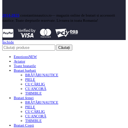
2014-2025
constantinnautics.ro— magazin online de bratari si accessorii
nautice. Toate drepturile rezervate. Livrarea in toata Romania!
Închide
Căutați
Emotions
NEW
Aviator
Toate bratarile
Bratari barbati
BRĂȚĂRI NAUTICE
PIELE
CU CÂRLIG
CU ANCORĂ
THIMBLE
Bratari femei
BRĂȚĂRI NAUTICE
PIELE
CU CÂRLIG
CU ANCORĂ
THIMBLE
Bratari Copii