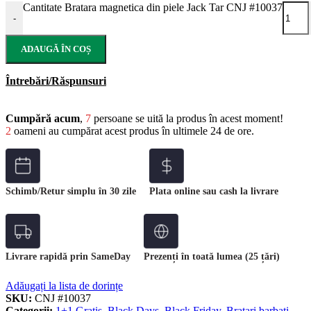
Cantitate Bratara magnetica din piele Jack Tar CNJ #10037
-
ADAUGĂ ÎN COȘ
Întrebări/Răspunsuri
Cumpără acum
,
7
persoane se uită la produs în acest moment!
2
oameni au cumpărat acest produs în ultimele 24 de ore.
Schimb/Retur simplu în 30 zile
Plata online sau cash la livrare
Livrare rapidă prin SameDay
Prezenți în toată lumea (25 țări)
Adăugați la lista de dorințe
SKU:
CNJ #10037
Categorii:
1+1 Gratis
,
Black Days
,
Black Friday
,
Bratari barbati
,