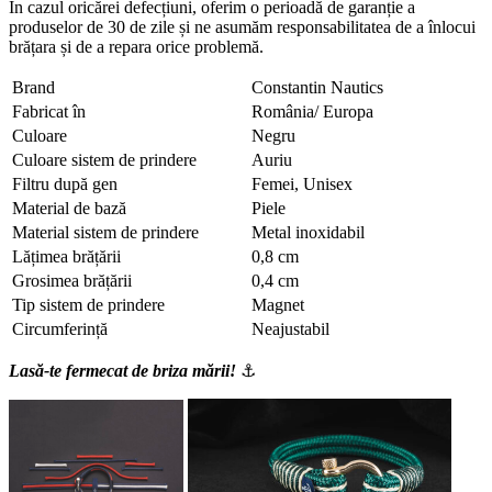
În cazul oricărei defecțiuni, oferim o perioadă de garanție a
produselor de 30 de zile și ne asumăm responsabilitatea de a înlocui
brățara și de a repara orice problemă.
Brand
Constantin Nautics
Fabricat în
România/ Europa
Culoare
Negru
Culoare sistem de prindere
Auriu
Filtru după gen
Femei, Unisex
Material de bază
Piele
Material sistem de prindere
Metal inoxidabil
Lățimea brățării
0,8 cm
Grosimea brățării
0,4 cm
Tip sistem de prindere
Magnet
Circumferință
Neajustabil
Lasă-te fermecat de briza mării!
⚓