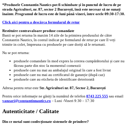
*Produsele Constantin Nautics pot fi schimbate și în punctul de lucru de pe
strada Agricultori, nr. 87, sector 2 București, însă este necesar să ne sunați
înainte. Programul de lucru este de luni până vineri, între orele 09:30-17:30.
Click aici pentru a descărca formularul de retur
Restituire contravaloare produse comandate
Banii se pot returna în maxim 14 zile de la primirea produsului de către
Constantin Nautics, în contul indicat pe formularul de retur pe care îl veți
trimite in colet, împreuna cu produsele pe care doriți să le returnati.
Nu se pot returna:
produsele comandate în mod expres la cererea cumpărătorului și care nu
făceau parte din stoc la momentul comenzii
produsele care nu mai au ambalajul original în care a fost livrat
produsele care nu mai au certificatul de garanție (după caz)
produsele care au eticheta de identificare deteriorată
Adresa pentru retur este
Str. Agricultori nr. 87, Sector 2, București
Pentru orice informație ne găsiți la numărul de telefon
0743 225 555
sau email
vanzari@constantinnautics.ro
– Luni -Vineri 9:30 – 17:30
Autenticitate / Calitate
Din ce metal sunt confecționate sistemele de prindere?