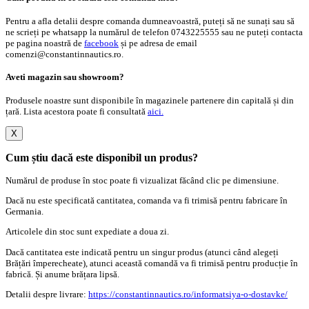
Pentru a afla detalii despre comanda dumneavoastră, puteți să ne sunați sau să
ne scrieți pe whatsapp la numărul de telefon 0743225555 sau ne puteți contacta
pe pagina noastră de
facebook
și pe adresa de email
comenzi@constantinnautics.ro.
Aveti magazin sau showroom?
Produsele noastre sunt disponibile în magazinele partenere din capitală și din
țară. Lista acestora poate fi consultată
aici.
X
Cum știu dacă este disponibil un produs?
Numărul de produse în stoc poate fi vizualizat făcând clic pe dimensiune.
Dacă nu este specificată cantitatea, comanda va fi trimisă pentru fabricare în
Germania.
Articolele din stoc sunt expediate a doua zi.
Dacă cantitatea este indicată pentru un singur produs (atunci când alegeți
Brățări împerecheate), atunci această comandă va fi trimisă pentru producție în
fabrică. Și anume brățara lipsă.
Detalii despre livrare:
https://constantinnautics.ro/informatsiya-o-dostavke/