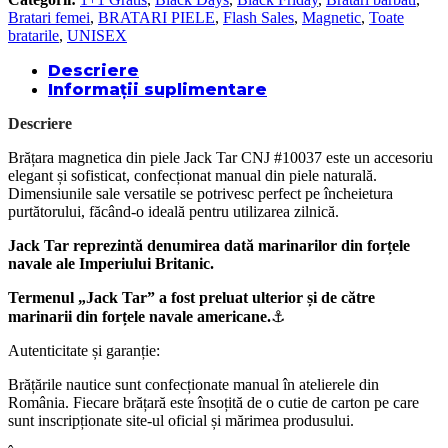
Bratari femei
,
BRATARI PIELE
,
Flash Sales
,
Magnetic
,
Toate
bratarile
,
UNISEX
Descriere
Informații suplimentare
Descriere
Brățara magnetica din piele Jack Tar CNJ #10037 este un accesoriu
elegant și sofisticat, confecționat manual din piele naturală.
Dimensiunile sale versatile se potrivesc perfect pe încheietura
purtătorului, făcând-o ideală pentru utilizarea zilnică.
Jack Tar reprezintă denumirea dată marinarilor din forțele
navale ale Imperiului Britanic.
Termenul „Jack Tar” a fost preluat ulterior și de către
marinarii din forțele navale americane.
⚓
Autenticitate și garanție:
Brățările nautice sunt confecționate manual în atelierele din
România. Fiecare brățară este însoțită de o cutie de carton pe care
sunt inscripționate site-ul oficial și mărimea produsului.