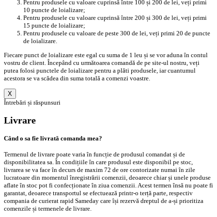
Pentru produsele cu valoare cuprinsă între 100 și 200 de lei, veți primi
10 puncte de loializare;
Pentru produsele cu valoare cuprinsă între 200 și 300 de lei, veți primi
15 puncte de loializare;
Pentru produsele cu valoare de peste 300 de lei, veți primi 20 de puncte
de loializare.
Fiecare punct de loializare este egal cu suma de 1 leu și se vor aduna în contul
vostru de client. Începând cu următoarea comandă de pe site-ul nostru, veți
putea folosi punctele de loializare pentru a plăti produsele, iar cuantumul
acestora se va scădea din suma totală a comenzi voastre.
X
Întrebări și răspunsuri
Livrare
Când o sa fie livrată comanda mea?
Termenul de livrare poate varia în funcție de produsul comandat și de
disponibilitatea sa. În condițiile în care produsul este disponibil pe stoc,
livrarea se va face în decurs de maxim 72 de ore contorizate numai în zile
lucratoare din momentul înregistrării comenzii, deoarece chiar și unele produse
aflate în stoc pot fi confecționate în ziua comenzii. Acest termen însă nu poate fi
garantat, deoarece transportul se efectuează printr-o terță parte, respectiv
compania de curierat rapid Sameday care își rezervă dreptul de a-și prioritiza
comenzile și termenele de livrare.