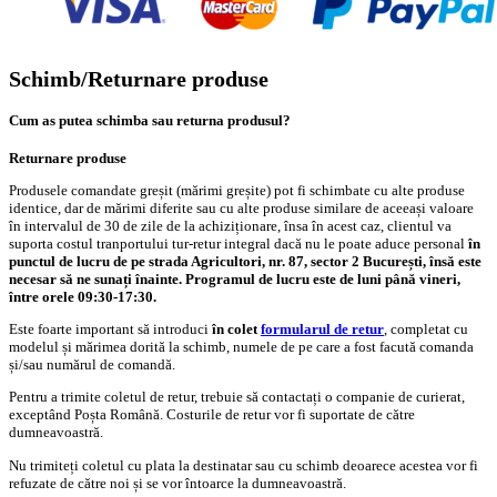
Schimb/Returnare produse
Cum as putea schimba sau returna produsul?
Returnare produse
Produsele comandate greșit (mărimi greșite) pot fi schimbate cu alte produse
identice, dar de mărimi diferite sau cu alte produse similare de aceeași valoare
în intervalul de 30 de zile de la achiziționare, însa în acest caz, clientul va
suporta costul tranportului tur-retur integral dacă nu le poate aduce personal
în
punctul de lucru de pe strada Agricultori, nr. 87, sector 2 București, însă este
necesar să ne sunați înainte. Programul de lucru este de luni până vineri,
între orele 09:30-17:30.
Este foarte important să introduci
în colet
formularul de retur
, completat cu
modelul și mărimea dorită la schimb, numele de pe care a fost facută comanda
și/sau numărul de comandă.
Pentru a trimite coletul de retur, trebuie să contactați o companie de curierat,
exceptând Poșta Română. Costurile de retur vor fi suportate de către
dumneavoastră.
Nu trimiteți coletul cu plata la destinatar sau cu schimb deoarece acestea vor fi
refuzate de către noi și se vor întoarce la dumneavoastră.