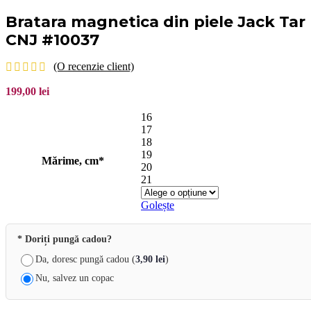
Bratara magnetica din piele Jack Tar
CNJ #10037
(O recenzie client)
199,00
lei
16
17
18
19
Mărime, cm*
20
21
Golește
* Doriți pungă cadou?
Da, doresc pungă cadou (
3,90
lei
)
Nu, salvez un copac