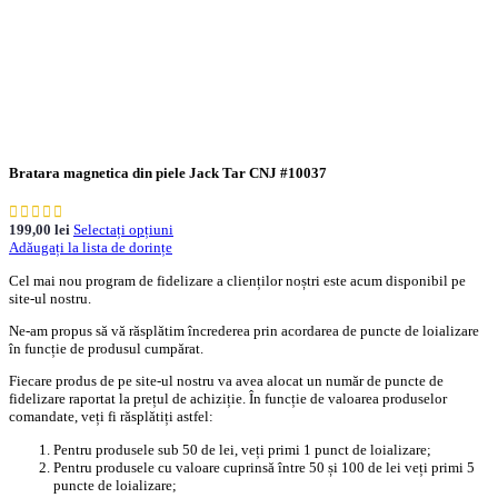
Bratara magnetica din piele Jack Tar CNJ #10037
199,00
lei
Selectați opțiuni
Adăugați la lista de dorințe
Cel mai nou program de fidelizare a clienților noștri este acum disponibil pe
site-ul nostru.
Ne-am propus să vă răsplătim încrederea prin acordarea de puncte de loializare
în funcție de produsul cumpărat.
Fiecare produs de pe site-ul nostru va avea alocat un număr de puncte de
fidelizare raportat la prețul de achiziție. În funcție de valoarea produselor
comandate, veți fi răsplătiți astfel:
Pentru produsele sub 50 de lei, veți primi 1 punct de loializare;
Pentru produsele cu valoare cuprinsă între 50 și 100 de lei veți primi 5
puncte de loializare;