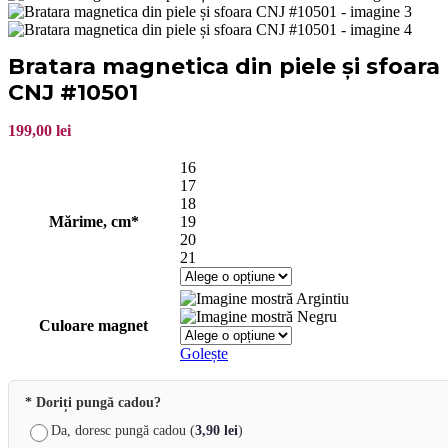
Bratara magnetica din piele și sfoara
CNJ #10501
199,00
lei
16
17
18
Mărime, cm*
19
20
21
Argintiu
Negru
Culoare magnet
Golește
* Doriți pungă cadou?
Da, doresc pungă cadou (
3,90
lei
)