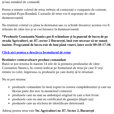
și/sau numărul de comandă.
Pentru a trimite coletul de retur, trebuie să contactați o companie de curierat,
exceptând Poșta Română. Costurile de retur vor fi suportate de către
dumneavoastră.
Nu trimiteți coletul cu plata la destinatar sau cu schimb deoarece acestea vor fi
refuzate de către noi și se vor întoarce la dumneavoastră.
*Produsele Constantin Nautics pot fi schimbate și în punctul de lucru de pe
strada Agricultori, nr. 87, sector 2 București, însă este necesar să ne sunați
înainte. Programul de lucru este de luni până vineri, între orele 09:30-17:30.
Click aici pentru a descărca formularul de retur
Restituire contravaloare produse comandate
Banii se pot returna în maxim 14 zile de la primirea produsului de către
Constantin Nautics, în contul indicat pe formularul de retur pe care îl veți
trimite in colet, împreuna cu produsele pe care doriți să le returnati.
Nu se pot returna:
produsele comandate în mod expres la cererea cumpărătorului și care nu
făceau parte din stoc la momentul comenzii
produsele care nu mai au ambalajul original în care a fost livrat
produsele care nu mai au certificatul de garanție (după caz)
produsele care au eticheta de identificare deteriorată
Adresa pentru retur este
Str. Agricultori nr. 87, Sector 2, București