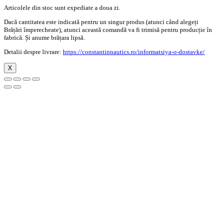
Articolele din stoc sunt expediate a doua zi.
Dacă cantitatea este indicată pentru un singur produs (atunci când alegeți
Brățări împerecheate), atunci această comandă va fi trimisă pentru producție în
fabrică. Și anume brățara lipsă.
Detalii despre livrare:
https://constantinnautics.ro/informatsiya-o-dostavke/
X