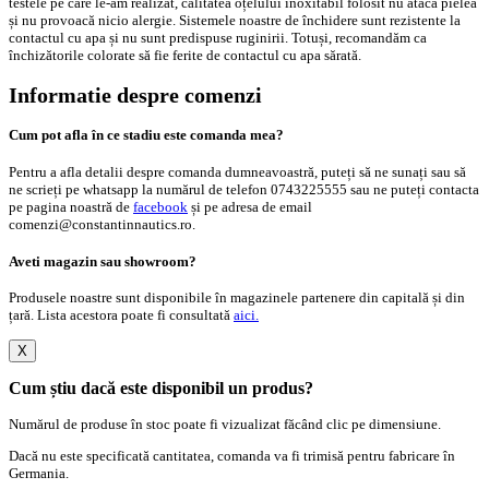
testele pe care le-am realizat, calitatea oțelului inoxitabil folosit nu atacă pielea
și nu provoacă nicio alergie. Sistemele noastre de închidere sunt rezistente la
contactul cu apa și nu sunt predispuse ruginirii. Totuși, recomandăm ca
închizătorile colorate să fie ferite de contactul cu apa sărată.
Informatie despre comenzi
Cum pot afla în ce stadiu este comanda mea?
Pentru a afla detalii despre comanda dumneavoastră, puteți să ne sunați sau să
ne scrieți pe whatsapp la numărul de telefon 0743225555 sau ne puteți contacta
pe pagina noastră de
facebook
și pe adresa de email
comenzi@constantinnautics.ro.
Aveti magazin sau showroom?
Produsele noastre sunt disponibile în magazinele partenere din capitală și din
țară. Lista acestora poate fi consultată
aici.
X
Cum știu dacă este disponibil un produs?
Numărul de produse în stoc poate fi vizualizat făcând clic pe dimensiune.
Dacă nu este specificată cantitatea, comanda va fi trimisă pentru fabricare în
Germania.