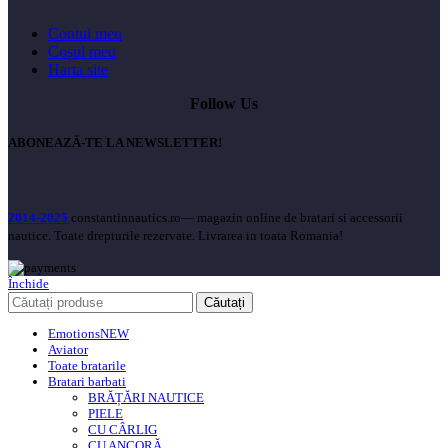
Contul meu
Coșul meu
Harta site
Follow Us
ABONEAZĂ-TE LA NEWSLETTER!
2014-2025
constantinnautics.ro— magazin online de bratari si accessorii
nautice. Toate drepturile rezervate. Livrarea in toata Romania!
Închide
Căutați
Emotions
NEW
Aviator
Toate bratarile
Bratari barbati
BRĂȚĂRI NAUTICE
PIELE
CU CÂRLIG
CU ANCORĂ