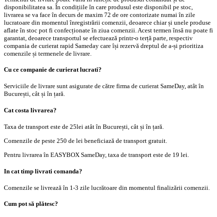
disponibilitatea sa. În condițiile în care produsul este disponibil pe stoc,
livrarea se va face în decurs de maxim 72 de ore contorizate numai în zile
lucratoare din momentul înregistrării comenzii, deoarece chiar și unele produse
aflate în stoc pot fi confecționate în ziua comenzii. Acest termen însă nu poate fi
garantat, deoarece transportul se efectuează printr-o terță parte, respectiv
compania de curierat rapid Sameday care își rezervă dreptul de a-și prioritiza
comenzile și termenele de livrare.
Cu ce companie de curierat lucrati?
Serviciile de livrare sunt asigurate de către firma de curierat SameDay, atât în
București, cât și în țară.
Cat costa livrarea?
Taxa de transport este de 25lei atât în București, cât și în țară.
Comenzile de peste 250 de lei beneficiază de transport gratuit.
Pentru livrarea în EASYBOX SameDay, taxa de transport este de 19 lei.
In cat timp livrati comanda?
Comenzile se livrează în 1-3 zile lucrătoare din momentul finalizării comenzii.
Cum pot să plătesc?