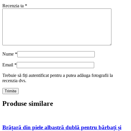
Recenzia ta
*
Nume
*
Email
*
Trebuie să fiți autentificat pentru a putea adăuga fotografii la
recenzia dvs.
Produse similare
Brățară din piele albastră dublă pentru bărbați și