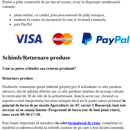
Pentru a plăti comenzile de pe site-ul nostru, aveți la dispoziție următoarele
variante:
plata online, cu cardul, prin procesatorul de plăți netopya;
ramburs la curier, în momentul în care se livrează comanda;
prin PayPal.
Schimb/Returnare produse
Cum as putea schimba sau returna produsul?
Returnare produse
Produsele comandate greșit (mărimi greșite) pot fi schimbate cu alte produse
identice, dar de mărimi diferite sau cu alte produse similare de aceeași valoare
în intervalul de 30 de zile de la achiziționare, însa în acest caz, clientul va
suporta costul tranportului tur-retur integral dacă nu le poate aduce personal
în
punctul de lucru de pe strada Agricultori, nr. 87, sector 2 București, însă este
necesar să ne sunați înainte. Programul de lucru este de luni până vineri,
între orele 09:30-17:30.
Este foarte important să introduci
în colet
formularul de retur
, completat cu
modelul și mărimea dorită la schimb, numele de pe care a fost facută comanda