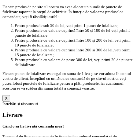
Fiecare produs de pe site-ul nostru va avea alocat un număr de puncte de
fidelizare raportat la prețul de achiziție. În funcție de valoarea produselor
comandate, veți fi răsplătiți astfel:
Pentru produsele sub 50 de lei, veți primi 1 punct de loializare;
Pentru produsele cu valoare cuprinsă între 50 și 100 de lei veți primi 5
puncte de loializare;
Pentru produsele cu valoare cuprinsă între 100 și 200 de lei, veți primi
10 puncte de loializare;
Pentru produsele cu valoare cuprinsă între 200 și 300 de lei, veți primi
15 puncte de loializare;
Pentru produsele cu valoare de peste 300 de lei, veți primi 20 de puncte
de loializare.
Fiecare punct de loializare este egal cu suma de 1 leu și se vor aduna în contul
vostru de client. Începând cu următoarea comandă de pe site-ul nostru, veți
putea folosi punctele de loializare pentru a plăti produsele, iar cuantumul
acestora se va scădea din suma totală a comenzi voastre.
X
Întrebări și răspunsuri
Livrare
Când o sa fie livrată comanda mea?
Termenul de livrare poate varia în funcție de produsul comandat și de