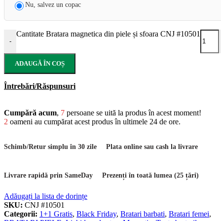
Nu, salvez un copac
Cantitate Bratara magnetica din piele și sfoara CNJ #10501
-
ADAUGĂ ÎN COȘ
Întrebări/Răspunsuri
Cumpără acum
,
7
persoane se uită la produs în acest moment!
2
oameni au cumpărat acest produs în ultimele 24 de ore.
Schimb/Retur simplu în 30 zile
Plata online sau cash la livrare
Livrare rapidă prin SameDay
Prezenți în toată lumea (25 țări)
Adăugați la lista de dorințe
SKU:
CNJ #10501
Categorii:
1+1 Gratis
,
Black Friday
,
Bratari barbati
,
Bratari femei
,