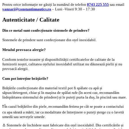
Pentru orice informație ne găsiți la numărul de telefon
0743 225 555
sau email
vanzari@constantinnautics.ro
– Luni -Vineri 9:30 – 17:30
Autenticitate / Calitate
Din ce metal sunt confecționate sistemele de prindere?
Sistemele de prindere sunt confecționate din oțel inoxidabil.
Metalul provoaca alergie?
Conform testelor noastre și disponibilității certificatelor de calitate de la
furnizorii noștri, calitatea oțelului inoxidabil utilizat nu dăunează pielii și nu
provoacă alergii.
Cum pot întreține brățările?
Brățările confecționate din material textil pot fi spălate cu apă și
săpun/detergent, chiar și în mașina de spălat rufe (în acest caz, recomandăm
îndepărtarea sistemului de prindere) și le puteți purta la duș, în piscină sau mare.
❗️ În cazul brățărilor din piele, recomandăm ferirea pe cât se poate a contactului
cu apa sărată a mării, iar ca modalitate de întreținere o puteți șterge cu o lavetă
umedă sau servețele umede.
⚓️ Sistemele de închidere sunt fabricate din oțel inoxidabil. Din certificările și