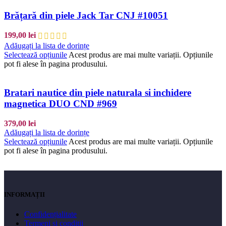
Brățară din piele Jack Tar CNJ #10051
199,00
lei
Adăugați la lista de dorințe
Selectează opțiunile
Acest produs are mai multe variații. Opțiunile
pot fi alese în pagina produsului.
Bratari nautice din piele naturala si inchidere
magnetica DUO CND #969
379,00
lei
Adăugați la lista de dorințe
Selectează opțiunile
Acest produs are mai multe variații. Opțiunile
pot fi alese în pagina produsului.
INFORMAȚII
Confidențialitate
Termeni si conditii