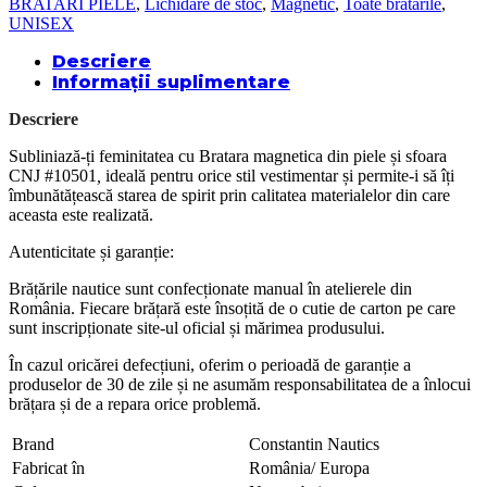
BRATARI PIELE
,
Lichidare de stoc
,
Magnetic
,
Toate bratarile
,
UNISEX
Descriere
Informații suplimentare
Descriere
Subliniază-ți feminitatea cu Bratara magnetica din piele și sfoara
CNJ #10501
,
ideală pentru orice stil vestimentar și permite-i să îți
îmbunătățească starea de spirit prin calitatea materialelor din care
aceasta este realizată.
Autenticitate și garanție:
Brățările nautice sunt confecționate manual în atelierele din
România. Fiecare brățară este însoțită de o cutie de carton pe care
sunt inscripționate site-ul oficial și mărimea produsului.
În cazul oricărei defecțiuni, oferim o perioadă de garanție a
produselor de 30 de zile și ne asumăm responsabilitatea de a înlocui
brățara și de a repara orice problemă.
Brand
Constantin Nautics
Fabricat în
România/ Europa