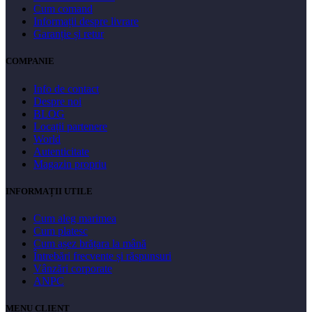
Cum comand
Informații despre livrare
Garanție și retur
COMPANIE
Info de contact
Despre noi
BLOG
Locații partenere
World
Autenticitate
Magazin propriu
INFORMAȚII UTILE
Cum aleg marimea
Cum platesc
Cum așez brățara la mână
Întrebări frecvente și răspunsuri
Vânzări corporate
ANPC
MENU CLIENT