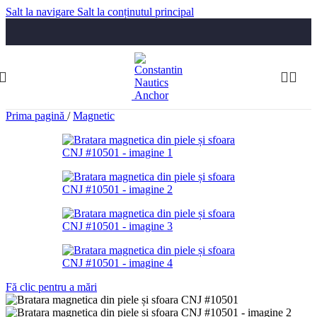
Salt la navigare
Salt la conținutul principal
Luni-Vineri: 09:30-17:30
Telefon:
074 322 5555
comenzi@constantinnautics.ro
Prima pagină
/
Magnetic
Fă clic pentru a mări