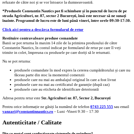
refuzate de către noi și se vor întoarce la dumneavoastră.
*Produsele Constantin Nautics pot fi schimbate și în punctul de lucru de pe
strada Agricultori, nr. 87, sector 2 București, însă este necesar să ne sunați
înainte. Programul de lucru este de luni până vineri, între orele 09:30-17:30.
Click aici pentru a descărca formularul de retur
Restituire contravaloare produse comandate
Banii se pot returna în maxim 14 zile de la primirea produsului de către
Constantin Nautics, în contul indicat pe formularul de retur pe care îl veți
trimite in colet, împreuna cu produsele pe care doriți să le returnati.
Nu se pot returna:
produsele comandate în mod expres la cererea cumpărătorului și care nu
făceau parte din stoc la momentul comenzii
produsele care nu mai au ambalajul original în care a fost livrat
produsele care nu mai au certificatul de garanție (după caz)
produsele care au eticheta de identificare deteriorată
Adresa pentru retur este
Str. Agricultori nr. 87, Sector 2, București
Pentru orice informație ne găsiți la numărul de telefon
0743 225 555
sau email
vanzari@constantinnautics.ro
– Luni -Vineri 9:30 – 17:30
Autenticitate / Calitate
Din ce metal sunt confecționate sistemele de prindere?