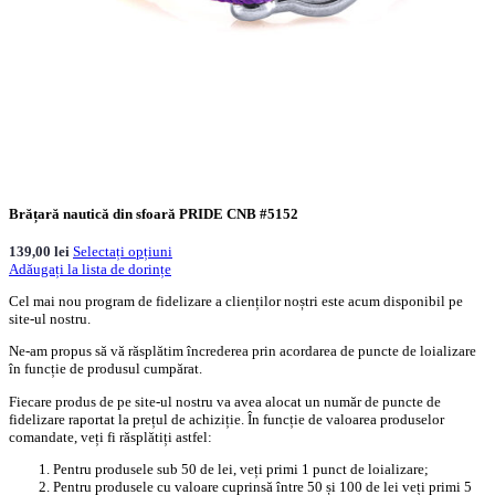
Brățară nautică din sfoară PRIDE CNB #5152
139,00
lei
Selectați opțiuni
Adăugați la lista de dorințe
Cel mai nou program de fidelizare a clienților noștri este acum disponibil pe
site-ul nostru.
Ne-am propus să vă răsplătim încrederea prin acordarea de puncte de loializare
în funcție de produsul cumpărat.
Fiecare produs de pe site-ul nostru va avea alocat un număr de puncte de
fidelizare raportat la prețul de achiziție. În funcție de valoarea produselor
comandate, veți fi răsplătiți astfel:
Pentru produsele sub 50 de lei, veți primi 1 punct de loializare;
Pentru produsele cu valoare cuprinsă între 50 și 100 de lei veți primi 5