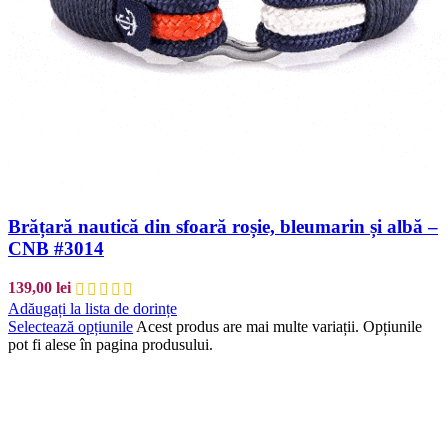
Brățară nautică din sfoară roșie, bleumarin și albă –
CNB #3014
139,00
lei
Adăugați la lista de dorințe
Selectează opțiunile
Acest produs are mai multe variații. Opțiunile
pot fi alese în pagina produsului.