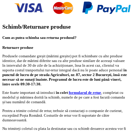
Schimb/Returnare produse
Cum as putea schimba sau returna produsul?
Returnare produse
Produsele comandate greșit (mărimi greșite) pot fi schimbate cu alte produse
identice, dar de mărimi diferite sau cu alte produse similare de aceeași valoare
în intervalul de 30 de zile de la achiziționare, însa în acest caz, clientul va
suporta costul tranportului tur-retur integral dacă nu le poate aduce personal
în
punctul de lucru de pe strada Agricultori, nr. 87, sector 2 București, însă este
necesar să ne sunați înainte. Programul de lucru este de luni până vineri,
între orele 09:30-17:30.
Este foarte important să introduci
în colet
formularul de retur
, completat cu
modelul și mărimea dorită la schimb, numele de pe care a fost facută comanda
și/sau numărul de comandă.
Pentru a trimite coletul de retur, trebuie să contactați o companie de curierat,
exceptând Poșta Română. Costurile de retur vor fi suportate de către
dumneavoastră.
Nu trimiteți coletul cu plata la destinatar sau cu schimb deoarece acestea vor fi