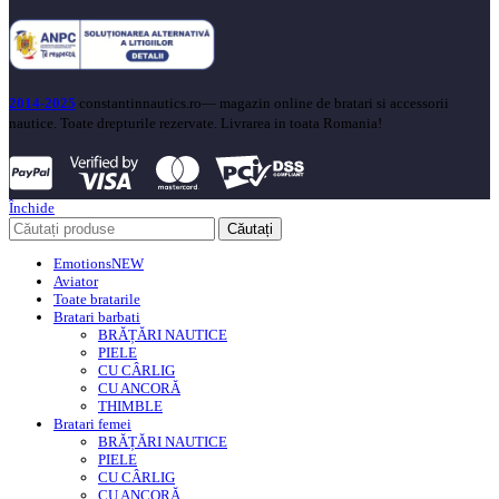
2014-2025
constantinnautics.ro— magazin online de bratari si accessorii
nautice. Toate drepturile rezervate. Livrarea in toata Romania!
Închide
Căutați
Emotions
NEW
Aviator
Toate bratarile
Bratari barbati
BRĂȚĂRI NAUTICE
PIELE
CU CÂRLIG
CU ANCORĂ
THIMBLE
Bratari femei
BRĂȚĂRI NAUTICE
PIELE
CU CÂRLIG
CU ANCORĂ