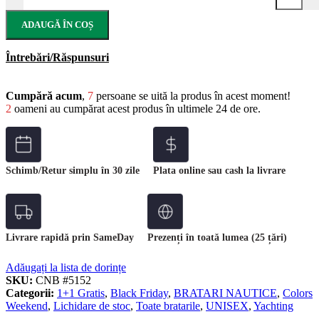
ADAUGĂ ÎN COȘ
Întrebări/Răspunsuri
Cumpără acum
,
7
persoane se uită la produs în acest moment!
2
oameni au cumpărat acest produs în ultimele 24 de ore.
Schimb/Retur simplu în 30 zile
Plata online sau cash la livrare
Livrare rapidă prin SameDay
Prezenți în toată lumea (25 țări)
Adăugați la lista de dorințe
SKU:
CNB #5152
Categorii:
1+1 Gratis
,
Black Friday
,
BRATARI NAUTICE
,
Colors
Weekend
,
Lichidare de stoc
,
Toate bratarile
,
UNISEX
,
Yachting