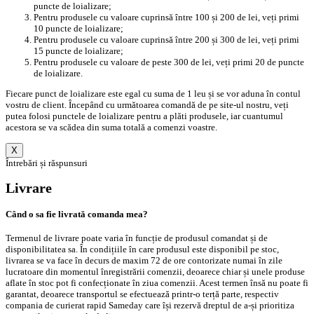
puncte de loializare;
Pentru produsele cu valoare cuprinsă între 100 și 200 de lei, veți primi
10 puncte de loializare;
Pentru produsele cu valoare cuprinsă între 200 și 300 de lei, veți primi
15 puncte de loializare;
Pentru produsele cu valoare de peste 300 de lei, veți primi 20 de puncte
de loializare.
Fiecare punct de loializare este egal cu suma de 1 leu și se vor aduna în contul
vostru de client. Începând cu următoarea comandă de pe site-ul nostru, veți
putea folosi punctele de loializare pentru a plăti produsele, iar cuantumul
acestora se va scădea din suma totală a comenzi voastre.
X
Întrebări și răspunsuri
Livrare
Când o sa fie livrată comanda mea?
Termenul de livrare poate varia în funcție de produsul comandat și de
disponibilitatea sa. În condițiile în care produsul este disponibil pe stoc,
livrarea se va face în decurs de maxim 72 de ore contorizate numai în zile
lucratoare din momentul înregistrării comenzii, deoarece chiar și unele produse
aflate în stoc pot fi confecționate în ziua comenzii. Acest termen însă nu poate fi
garantat, deoarece transportul se efectuează printr-o terță parte, respectiv
compania de curierat rapid Sameday care își rezervă dreptul de a-și prioritiza