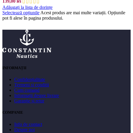
139,00
lei
Adăugați la lista de dorințe
Selectează opțiunile
Acest produs are mai multe variații. Opțiunile
pot fi alese în pagina produsului.
INFORMAȚII
Confidențialitate
Termeni si conditii
Cum comand
Informații despre livrare
Garanție și retur
COMPANIE
Info de contact
Despre noi