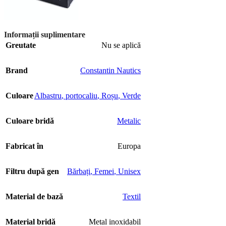
Informații suplimentare
Greutate
Nu se aplică
Brand
Constantin Nautics
Culoare
Albastru
,
portocaliu
,
Roșu
,
Verde
Culoare bridă
Metalic
Fabricat în
Europa
Filtru după gen
Bărbați
,
Femei
,
Unisex
Material de bază
Textil
Material bridă
Metal inoxidabil