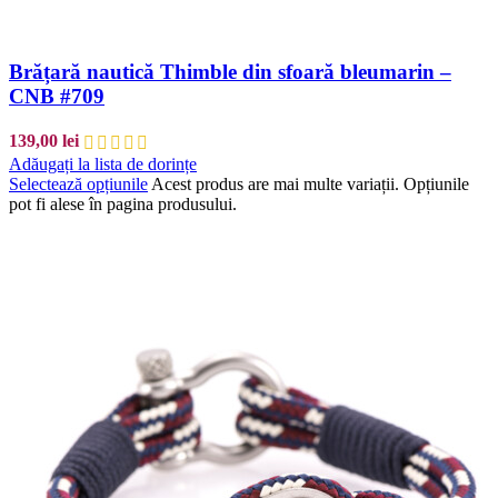
Brățară nautică Thimble din sfoară bleumarin –
CNB #709
139,00
lei
Adăugați la lista de dorințe
Selectează opțiunile
Acest produs are mai multe variații. Opțiunile
pot fi alese în pagina produsului.