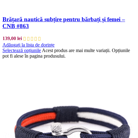
Brățară nautică subțire pentru bărbați și femei –
CNB #863
139,00
lei
Adăugați la lista de dorințe
Selectează opțiunile
Acest produs are mai multe variații. Opțiunile
pot fi alese în pagina produsului.