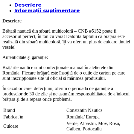
Descriere
Informații suplimentare
Descriere
Brățară nautică din sfoară multicoloră – CNB #5152 poate fi
accesoriul perfect, în ton cu vara! Datorită faptului că brățara este
realizată din sfoară multicoloră, îți va oferi un plus de culoare ținutei
vesele!
Autenticitate și garanție:
Brățările nautice sunt confecționate manual în atelierele din
România. Fiecare brățară este însoțită de o cutie de carton pe care
sunt inscripționate site-ul oficial și mărimea produsului.
În cazul oricărei defecțiuni, oferim o perioadă de garanție a
produselor de 30 de zile și ne asumăm responsabilitatea de a înlocui
brățara și de a repara orice problemă.
Brand
Constantin Nautics
Fabricat în
România/ Europa
Verde, Albastru, Mov, Rosu,
Culoare
Galben, Portocaliu