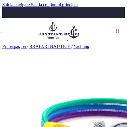
Salt la navigare
Salt la conținutul principal
Luni-Vineri: 09:30-17:30
Telefon:
074 322 5555
comenzi@constantinnautics.ro
Prima pagină
/
BRATARI NAUTICE
/
Yachting