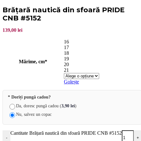
Brățară nautică din sfoară PRIDE
CNB #5152
139,00
lei
16
17
18
19
Mărime, cm*
20
21
Golește
* Doriți pungă cadou?
Da, doresc pungă cadou (
3,90
lei
)
Nu, salvez un copac
Cantitate Brățară nautică din sfoară PRIDE CNB #5152
-
+