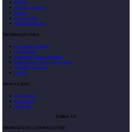
BLOG
Locații partenere
World
Autenticitate
Magazin propriu
INFORMAȚII UTILE
Cum aleg marimea
Cum platesc
Cum așez brățara la mână
Întrebări frecvente și răspunsuri
Vânzări corporate
ANPC
MENU CLIENT
Contul meu
Coșul meu
Harta site
Follow Us
ABONEAZĂ-TE LA NEWSLETTER!