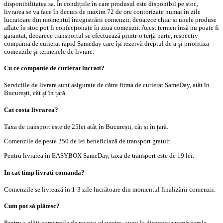
disponibilitatea sa. În condițiile în care produsul este disponibil pe stoc,
livrarea se va face în decurs de maxim 72 de ore contorizate numai în zile
lucratoare din momentul înregistrării comenzii, deoarece chiar și unele produse
aflate în stoc pot fi confecționate în ziua comenzii. Acest termen însă nu poate fi
garantat, deoarece transportul se efectuează printr-o terță parte, respectiv
compania de curierat rapid Sameday care își rezervă dreptul de a-și prioritiza
comenzile și termenele de livrare.
Cu ce companie de curierat lucrati?
Serviciile de livrare sunt asigurate de către firma de curierat SameDay, atât în
București, cât și în țară.
Cat costa livrarea?
Taxa de transport este de 25lei atât în București, cât și în țară.
Comenzile de peste 250 de lei beneficiază de transport gratuit.
Pentru livrarea în EASYBOX SameDay, taxa de transport este de 19 lei.
In cat timp livrati comanda?
Comenzile se livrează în 1-3 zile lucrătoare din momentul finalizării comenzii.
Cum pot să plătesc?
Pentru a plăti comenzile de pe site-ul nostru, aveți la dispoziție următoarele