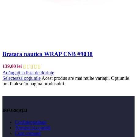
Bratara nautica WRAP CNB #9038
139,00
lei
Adăugați la lista de dorințe
Selectează opțiunile
Acest produs are mai multe variații. Opțiunile
pot fi alese în pagina produsului.
INFORMAȚII
Confidențialitate
Termeni si conditii
Cum comand