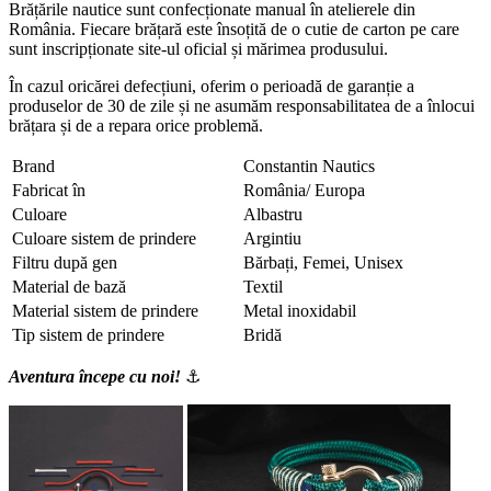
Brățările nautice sunt confecționate manual în atelierele din
România. Fiecare brățară este însoțită de o cutie de carton pe care
sunt inscripționate site-ul oficial și mărimea produsului.
În cazul oricărei defecțiuni, oferim o perioadă de garanție a
produselor de 30 de zile și ne asumăm responsabilitatea de a înlocui
brățara și de a repara orice problemă.
Brand
Constantin Nautics
Fabricat în
România/ Europa
Culoare
Albastru
Culoare sistem de prindere
Argintiu
Filtru după gen
Bărbați, Femei, Unisex
Material de bază
Textil
Material sistem de prindere
Metal inoxidabil
Tip sistem de prindere
Bridă
Aventura începe cu noi!
⚓