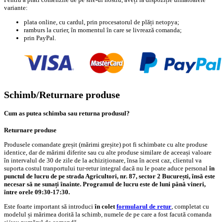
variante:
plata online, cu cardul, prin procesatorul de plăți netopya;
ramburs la curier, în momentul în care se livrează comanda;
prin PayPal.
Schimb/Returnare produse
Cum as putea schimba sau returna produsul?
Returnare produse
Produsele comandate greșit (mărimi greșite) pot fi schimbate cu alte produse
identice, dar de mărimi diferite sau cu alte produse similare de aceeași valoare
în intervalul de 30 de zile de la achiziționare, însa în acest caz, clientul va
suporta costul tranportului tur-retur integral dacă nu le poate aduce personal
în
punctul de lucru de pe strada Agricultori, nr. 87, sector 2 București, însă este
necesar să ne sunați înainte. Programul de lucru este de luni până vineri,
între orele 09:30-17:30.
Este foarte important să introduci
în colet
formularul de retur
, completat cu
modelul și mărimea dorită la schimb, numele de pe care a fost facută comanda