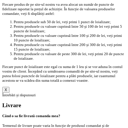
Fiecare produs de pe site-ul nostru va avea alocat un număr de puncte de
fidelizare raportat la prețul de achiziție. În funcție de valoarea produselor
comandate, veți fi răsplătiți astfel:
Pentru produsele sub 50 de lei, veți primi 1 punct de loializare;
Pentru produsele cu valoare cuprinsă între 50 și 100 de lei veți primi 5
puncte de loializare;
Pentru produsele cu valoare cuprinsă între 100 și 200 de lei, veți primi
10 puncte de loializare;
Pentru produsele cu valoare cuprinsă între 200 și 300 de lei, veți primi
15 puncte de loializare;
Pentru produsele cu valoare de peste 300 de lei, veți primi 20 de puncte
de loializare.
Fiecare punct de loializare este egal cu suma de 1 leu și se vor aduna în contul
vostru de client. Începând cu următoarea comandă de pe site-ul nostru, veți
putea folosi punctele de loializare pentru a plăti produsele, iar cuantumul
acestora se va scădea din suma totală a comenzi voastre.
X
Întrebări și răspunsuri
Livrare
Când o sa fie livrată comanda mea?
Termenul de livrare poate varia în funcție de produsul comandat și de