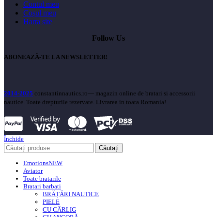
Contul meu
Coșul meu
Harta site
Follow Us
ABONEAZĂ-TE LA NEWSLETTER!
2014-2025
constantinnautics.ro— magazin online de bratari si accessorii
nautice. Toate drepturile rezervate. Livrarea in toata Romania!
Închide
Căutați
Emotions
NEW
Aviator
Toate bratarile
Bratari barbati
BRĂȚĂRI NAUTICE
PIELE
CU CÂRLIG