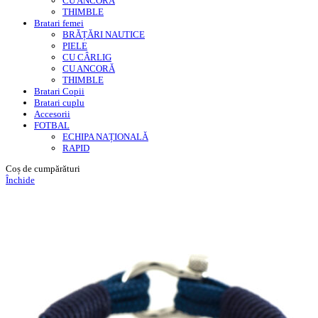
CU ANCORĂ
THIMBLE
Bratari femei
BRĂȚĂRI NAUTICE
PIELE
CU CÂRLIG
CU ANCORĂ
THIMBLE
Bratari Copii
Bratari cuplu
Accesorii
FOTBAL
ECHIPA NAȚIONALĂ
RAPID
Coș de cumpărături
Închide