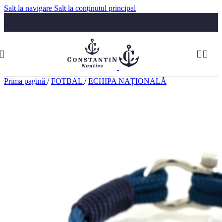
Salt la navigare
Salt la conținutul principal
Luni-Vineri: 09:30-17:30
Telefon:
074 322 5555
comenzi@constantinnautics.ro
Prima pagină
/
FOTBAL
/
ECHIPA NAȚIONALĂ