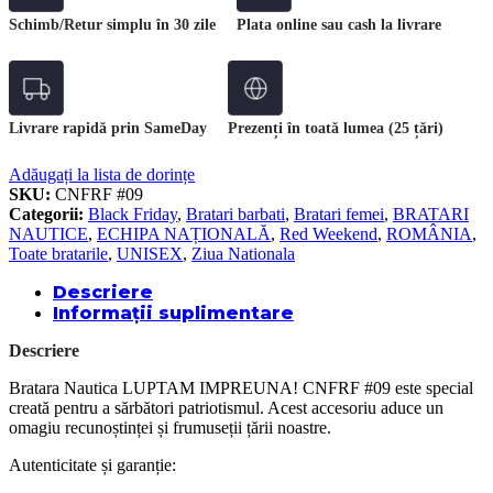
Schimb/Retur simplu în 30 zile
Plata online sau cash la livrare
Livrare rapidă prin SameDay
Prezenți în toată lumea (25 țări)
Adăugați la lista de dorințe
SKU:
CNFRF #09
Categorii:
Black Friday
,
Bratari barbati
,
Bratari femei
,
BRATARI
NAUTICE
,
ECHIPA NAȚIONALĂ
,
Red Weekend
,
ROMÂNIA
,
Toate bratarile
,
UNISEX
,
Ziua Nationala
Descriere
Informații suplimentare
Descriere
Bratara Nautica LUPTAM IMPREUNA! CNFRF #09 este special
creată pentru a sărbători patriotismul. Acest accesoriu aduce un
omagiu recunoștinței și frumuseții țării noastre.
Autenticitate și garanție: