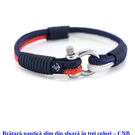
Brățară nautică slim din sfoară în trei culori – CNB