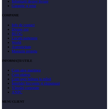
Informații despre livrare
Garanție și retur
COMPANIE
Info de contact
Despre noi
BLOG
Locații partenere
World
Autenticitate
Magazin propriu
INFORMAȚII UTILE
Cum aleg marimea
Cum platesc
Cum așez brățara la mână
Întrebări frecvente și răspunsuri
Vânzări corporate
ANPC
MENU CLIENT