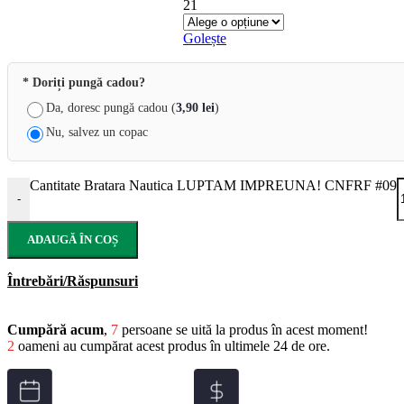
21
Golește
* Doriți pungă cadou?
Da, doresc pungă cadou (
3,90
lei
)
Nu, salvez un copac
Cantitate Bratara Nautica LUPTAM IMPREUNA! CNFRF #09
-
ADAUGĂ ÎN COȘ
Întrebări/Răspunsuri
Cumpără acum
,
7
persoane se uită la produs în acest moment!
2
oameni au cumpărat acest produs în ultimele 24 de ore.