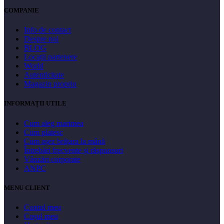
COMPANIE
Info de contact
Despre noi
BLOG
Locații partenere
World
Autenticitate
Magazin propriu
INFORMAȚII UTILE
Cum aleg marimea
Cum platesc
Cum așez brățara la mână
Întrebări frecvente și răspunsuri
Vânzări corporate
ANPC
MENU CLIENT
Contul meu
Coșul meu