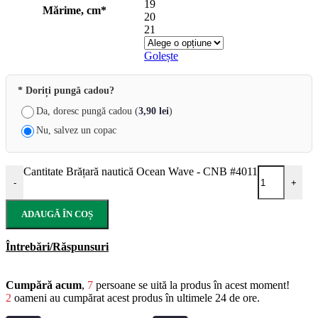
19
Mărime, cm*
20
21
Golește
* Doriți pungă cadou?
Da, doresc pungă cadou (
3,90
lei
)
Nu, salvez un copac
Cantitate Brățară nautică Ocean Wave - CNB #4011
-
+
ADAUGĂ ÎN COȘ
Întrebări/Răspunsuri
Cumpără acum
,
7
persoane se uită la produs în acest moment!
2
oameni au cumpărat acest produs în ultimele 24 de ore.