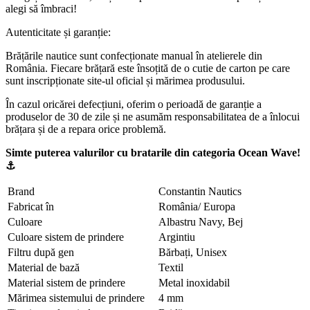
alegi să îmbraci!
Autenticitate și garanție:
Brățările nautice sunt confecționate manual în atelierele din
România. Fiecare brățară este însoțită de o cutie de carton pe care
sunt inscripționate site-ul oficial și mărimea produsului.
În cazul oricărei defecțiuni, oferim o perioadă de garanție a
produselor de 30 de zile și ne asumăm responsabilitatea de a înlocui
brățara și de a repara orice problemă.
Simte puterea valurilor cu bratarile din categoria Ocean Wave!
⚓
Brand
Constantin Nautics
Fabricat în
România/ Europa
Culoare
Albastru Navy, Bej
Culoare sistem de prindere
Argintiu
Filtru după gen
Bărbați, Unisex
Material de bază
Textil
Material sistem de prindere
Metal inoxidabil
Mărimea sistemului de prindere
4 mm