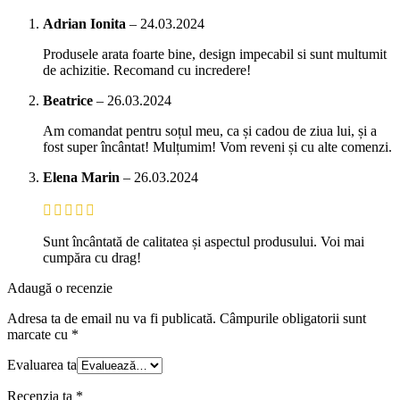
Adrian Ionita
–
24.03.2024
Produsele arata foarte bine, design impecabil si sunt multumit
de achizitie. Recomand cu incredere!
Beatrice
–
26.03.2024
Am comandat pentru soțul meu, ca și cadou de ziua lui, și a
fost super încântat! Mulțumim! Vom reveni și cu alte comenzi.
Elena Marin
–
26.03.2024
Sunt încântată de calitatea și aspectul produsului. Voi mai
cumpăra cu drag!
Adaugă o recenzie
Adresa ta de email nu va fi publicată.
Câmpurile obligatorii sunt
marcate cu
*
Evaluarea ta
Recenzia ta
*