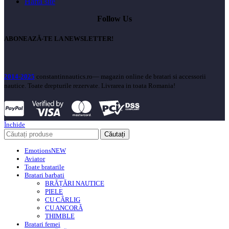
Harta site
Follow Us
ABONEAZĂ-TE LA NEWSLETTER!
2014-2025
constantinnautics.ro— magazin online de bratari si accessorii
nautice. Toate drepturile rezervate. Livrarea in toata Romania!
Închide
Căutați
Emotions
NEW
Aviator
Toate bratarile
Bratari barbati
BRĂȚĂRI NAUTICE
PIELE
CU CÂRLIG
CU ANCORĂ
THIMBLE
Bratari femei