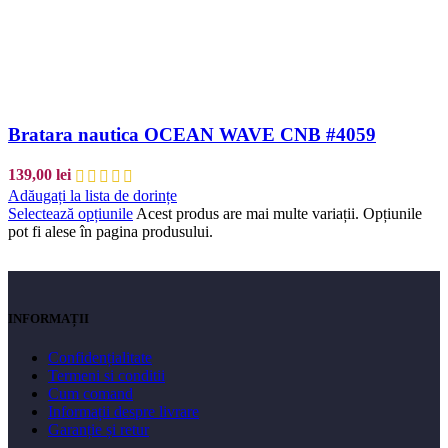
Bratara nautica OCEAN WAVE CNB #4059
139,00
lei
Adăugați la lista de dorințe
Selectează opțiunile
Acest produs are mai multe variații. Opțiunile
pot fi alese în pagina produsului.
INFORMAȚII
Confidențialitate
Termeni si conditii
Cum comand
Informații despre livrare
Garanție și retur