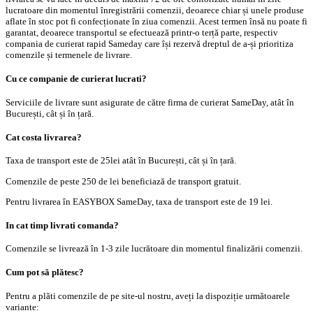
lucratoare din momentul înregistrării comenzii, deoarece chiar și unele produse
aflate în stoc pot fi confecționate în ziua comenzii. Acest termen însă nu poate fi
garantat, deoarece transportul se efectuează printr-o terță parte, respectiv
compania de curierat rapid Sameday care își rezervă dreptul de a-și prioritiza
comenzile și termenele de livrare.
Cu ce companie de curierat lucrati?
Serviciile de livrare sunt asigurate de către firma de curierat SameDay, atât în
București, cât și în țară.
Cat costa livrarea?
Taxa de transport este de 25lei atât în București, cât și în țară.
Comenzile de peste 250 de lei beneficiază de transport gratuit.
Pentru livrarea în EASYBOX SameDay, taxa de transport este de 19 lei.
In cat timp livrati comanda?
Comenzile se livrează în 1-3 zile lucrătoare din momentul finalizării comenzii.
Cum pot să plătesc?
Pentru a plăti comenzile de pe site-ul nostru, aveți la dispoziție următoarele
variante: