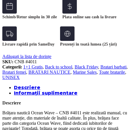
Schimb/Retur simplu în 30 zile
Plata online sau cash la livrare
Livrare rapidă prin SameDay
Prezenți în toată lumea (25 țări)
Adăugați la lista de dorințe
SKU:
CNB #4011
Categorii:
1+1 Gratis
,
Back to school
,
Black Friday
,
Bratari barbati
,
Bratari femei
,
BRATARI NAUTICE
,
Marine Sales
,
Toate bratarile
,
UNISEX
Descriere
Informații suplimentare
Descriere
Brățara nautică Ocean Wave – CNB #4011 este realizată manual, cu
mare atenție, din materiale de înaltă calitate. În plus, brățara face
parte din categoria Ocean Wave, fiind dedicată iubitorilor de
navigație! Totodată, brățara se poate asorta cu orice tip de ținută