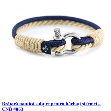
Brățară nautică subțire pentru bărbați și femei –
CNB #863