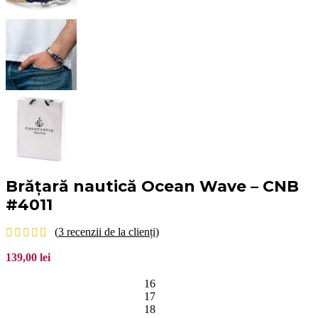
Brățară nautică Ocean Wave – CNB
#4011
(
3
recenzii de la clienți)
139,00
lei
16
17
18