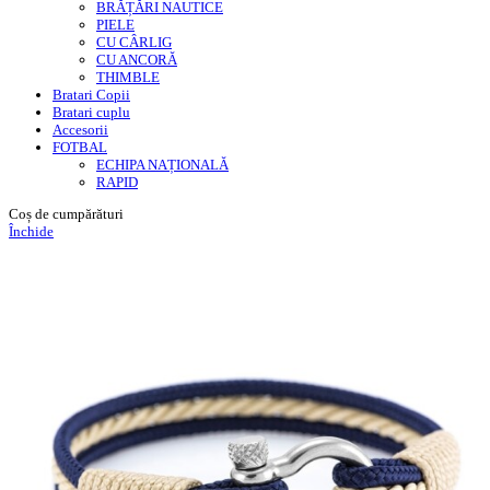
BRĂȚĂRI NAUTICE
PIELE
CU CÂRLIG
CU ANCORĂ
THIMBLE
Bratari Copii
Bratari cuplu
Accesorii
FOTBAL
ECHIPA NAȚIONALĂ
RAPID
Coș de cumpărături
Închide