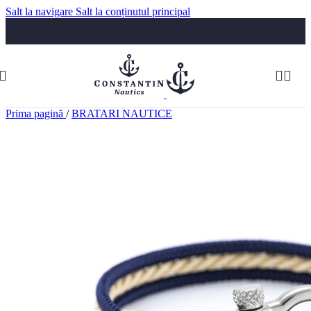
Salt la navigare
Salt la conținutul principal
Luni-Vineri: 09:30-17:30
Telefon:
074 322 5555
comenzi@constantinnautics.ro
Prima pagină
/
BRATARI NAUTICE