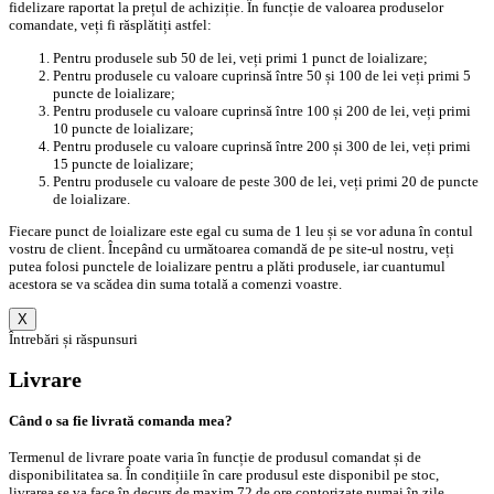
fidelizare raportat la prețul de achiziție. În funcție de valoarea produselor
comandate, veți fi răsplătiți astfel:
Pentru produsele sub 50 de lei, veți primi 1 punct de loializare;
Pentru produsele cu valoare cuprinsă între 50 și 100 de lei veți primi 5
puncte de loializare;
Pentru produsele cu valoare cuprinsă între 100 și 200 de lei, veți primi
10 puncte de loializare;
Pentru produsele cu valoare cuprinsă între 200 și 300 de lei, veți primi
15 puncte de loializare;
Pentru produsele cu valoare de peste 300 de lei, veți primi 20 de puncte
de loializare.
Fiecare punct de loializare este egal cu suma de 1 leu și se vor aduna în contul
vostru de client. Începând cu următoarea comandă de pe site-ul nostru, veți
putea folosi punctele de loializare pentru a plăti produsele, iar cuantumul
acestora se va scădea din suma totală a comenzi voastre.
X
Întrebări și răspunsuri
Livrare
Când o sa fie livrată comanda mea?
Termenul de livrare poate varia în funcție de produsul comandat și de
disponibilitatea sa. În condițiile în care produsul este disponibil pe stoc,
livrarea se va face în decurs de maxim 72 de ore contorizate numai în zile