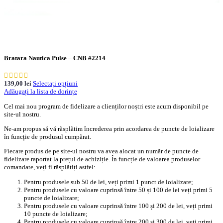
Bratara Nautica Pulse – CNB #2214
139,00
lei
Selectați opțiuni
Adăugați la lista de dorințe
Cel mai nou program de fidelizare a clienților noștri este acum disponibil pe
site-ul nostru.
Ne-am propus să vă răsplătim încrederea prin acordarea de puncte de loializare
în funcție de produsul cumpărat.
Fiecare produs de pe site-ul nostru va avea alocat un număr de puncte de
fidelizare raportat la prețul de achiziție. În funcție de valoarea produselor
comandate, veți fi răsplătiți astfel:
Pentru produsele sub 50 de lei, veți primi 1 punct de loializare;
Pentru produsele cu valoare cuprinsă între 50 și 100 de lei veți primi 5
puncte de loializare;
Pentru produsele cu valoare cuprinsă între 100 și 200 de lei, veți primi
10 puncte de loializare;
Pentru produsele cu valoare cuprinsă între 200 și 300 de lei, veți primi