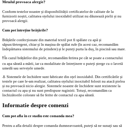
Metalul provoaca alergie?
Conform testelor noastre și disponibilității certificatelor de calitate de la
furnizorii noștri, calitatea oțelului inoxidabil utilizat nu dăunează pielii și nu
provoacă alergii.
Cum pot întreține brățările?
Brățările confecționate din material textil pot fi spălate cu apă și
săpun/detergent, chiar și în mașina de spălat rufe (în acest caz, recomandăm
îndepărtarea sistemului de prindere) și le puteți purta la duș, în piscină sau mare.
❗️ În cazul brățărilor din piele, recomandăm ferirea pe cât se poate a contactului
cu apa sărată a mării, iar ca modalitate de întreținere o puteți șterge cu o lavetă
umedă sau servețele umede.
⚓️ Sistemele de închidere sunt fabricate din oțel inoxidabil. Din certificările și
testele pe care le-am realizat, calitatea oțelului inoxitabil folosit nu atacă pielea
și nu provoacă nicio alergie. Sistemele noastre de închidere sunt rezistente la
contactul cu apa și nu sunt predispuse ruginirii. Totuși, recomandăm ca
închizătorile colorate să fie ferite de contactul cu apa sărată.
Informatie despre comenzi
Cum pot afla în ce stadiu este comanda mea?
Pentru a afla detalii despre comanda dumneavoastră, puteți să ne sunați sau să