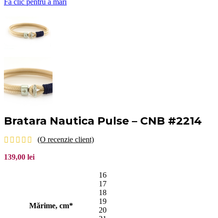
Fă clic pentru a mări
Bratara Nautica Pulse – CNB #2214
(O recenzie client)
139,00
lei
16
17
18
19
Mărime, cm*
20