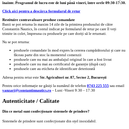
înainte. Programul de lucru este de luni până vineri, între orele 09:30-17:30.
Click aici pentru a descărca formularul de retur
Restituire contravaloare produse comandate
Banii se pot returna în maxim 14 zile de la primirea produsului de către
Constantin Nautics, în contul indicat pe formularul de retur pe care îl veți
trimite in colet, împreuna cu produsele pe care doriți să le returnati.
Nu se pot returna:
produsele comandate în mod expres la cererea cumpărătorului și care nu
făceau parte din stoc la momentul comenzii
produsele care nu mai au ambalajul original în care a fost livrat
produsele care nu mai au certificatul de garanție (după caz)
produsele care au eticheta de identificare deteriorată
Adresa pentru retur este
Str. Agricultori nr. 87, Sector 2, București
Pentru orice informație ne găsiți la numărul de telefon
0743 225 555
sau email
vanzari@constantinnautics.ro
– Luni -Vineri 9:30 – 17:30
Autenticitate / Calitate
Din ce metal sunt confecționate sistemele de prindere?
Sistemele de prindere sunt confecționate din oțel inoxidabil.