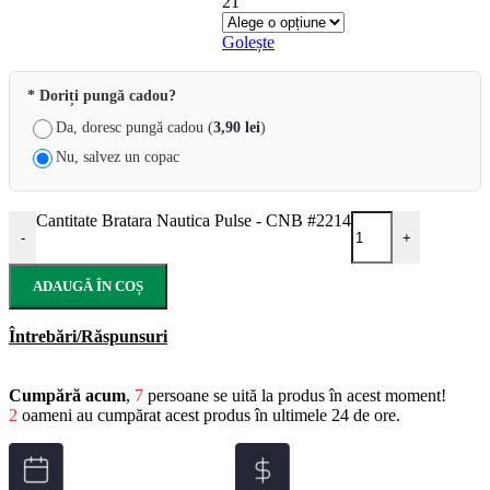
21
Golește
* Doriți pungă cadou?
Da, doresc pungă cadou (
3,90
lei
)
Nu, salvez un copac
Cantitate Bratara Nautica Pulse - CNB #2214
-
+
ADAUGĂ ÎN COȘ
Întrebări/Răspunsuri
Cumpără acum
,
7
persoane se uită la produs în acest moment!
2
oameni au cumpărat acest produs în ultimele 24 de ore.