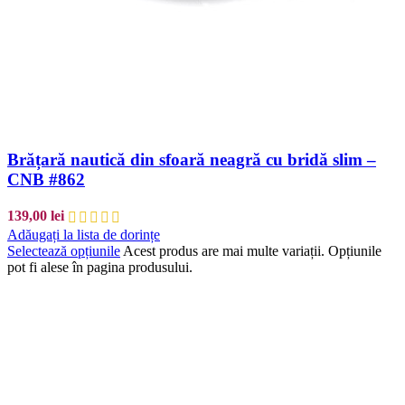
Brățară nautică din sfoară neagră cu bridă slim –
CNB #862
139,00
lei
Adăugați la lista de dorințe
Selectează opțiunile
Acest produs are mai multe variații. Opțiunile
pot fi alese în pagina produsului.