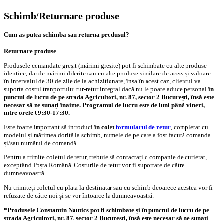
Schimb/Returnare produse
Cum as putea schimba sau returna produsul?
Returnare produse
Produsele comandate greșit (mărimi greșite) pot fi schimbate cu alte produse
identice, dar de mărimi diferite sau cu alte produse similare de aceeași valoare
în intervalul de 30 de zile de la achiziționare, însa în acest caz, clientul va
suporta costul tranportului tur-retur integral dacă nu le poate aduce personal
în
punctul de lucru de pe strada Agricultori, nr. 87, sector 2 București, însă este
necesar să ne sunați înainte. Programul de lucru este de luni până vineri,
între orele 09:30-17:30.
Este foarte important să introduci
în colet
formularul de retur
, completat cu
modelul și mărimea dorită la schimb, numele de pe care a fost facută comanda
și/sau numărul de comandă.
Pentru a trimite coletul de retur, trebuie să contactați o companie de curierat,
exceptând Poșta Română. Costurile de retur vor fi suportate de către
dumneavoastră.
Nu trimiteți coletul cu plata la destinatar sau cu schimb deoarece acestea vor fi
refuzate de către noi și se vor întoarce la dumneavoastră.
*Produsele Constantin Nautics pot fi schimbate și în punctul de lucru de pe
strada Agricultori, nr. 87, sector 2 București, însă este necesar să ne sunați