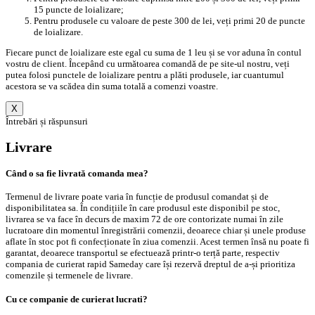
15 puncte de loializare;
Pentru produsele cu valoare de peste 300 de lei, veți primi 20 de puncte
de loializare.
Fiecare punct de loializare este egal cu suma de 1 leu și se vor aduna în contul
vostru de client. Începând cu următoarea comandă de pe site-ul nostru, veți
putea folosi punctele de loializare pentru a plăti produsele, iar cuantumul
acestora se va scădea din suma totală a comenzi voastre.
X
Întrebări și răspunsuri
Livrare
Când o sa fie livrată comanda mea?
Termenul de livrare poate varia în funcție de produsul comandat și de
disponibilitatea sa. În condițiile în care produsul este disponibil pe stoc,
livrarea se va face în decurs de maxim 72 de ore contorizate numai în zile
lucratoare din momentul înregistrării comenzii, deoarece chiar și unele produse
aflate în stoc pot fi confecționate în ziua comenzii. Acest termen însă nu poate fi
garantat, deoarece transportul se efectuează printr-o terță parte, respectiv
compania de curierat rapid Sameday care își rezervă dreptul de a-și prioritiza
comenzile și termenele de livrare.
Cu ce companie de curierat lucrati?