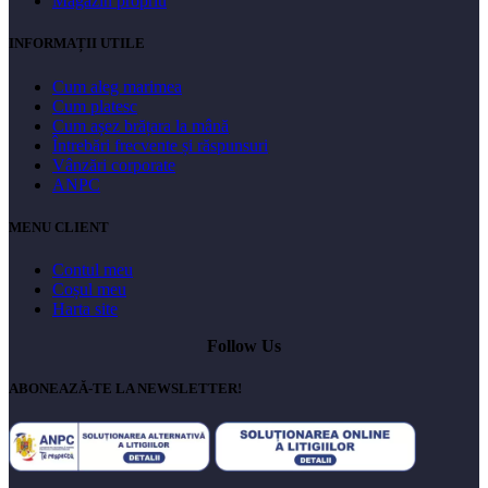
Magazin propriu
INFORMAȚII UTILE
Cum aleg marimea
Cum platesc
Cum așez brățara la mână
Întrebări frecvente și răspunsuri
Vânzări corporate
ANPC
MENU CLIENT
Contul meu
Coșul meu
Harta site
Follow Us
ABONEAZĂ-TE LA NEWSLETTER!