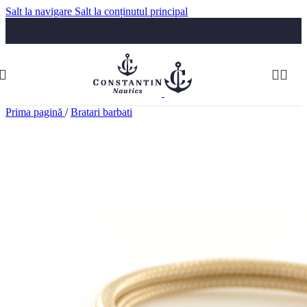
Salt la navigare
Salt la conținutul principal
Luni-Vineri: 09:30-17:30
Telefon:
074 322 5555
comenzi@constantinnautics.ro
Prima pagină
/
Bratari barbati