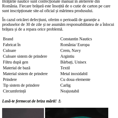
Brățările nautice sunt confecționate manual în atelierele din
România. Fiecare brățară este însoțită de o cutie de carton pe care
sunt inscripționate site-ul oficial și mărimea produsului.
În cazul oricărei defecțiuni, oferim o perioadă de garanție a
produselor de 30 de zile și ne asumăm responsabilitatea de a înlocui
brățara și de a repara orice problemă.
Brand
Constantin Nautics
Fabricat în
România/ Europa
Culoare
Crem, Navy
Culoare sistem de prindere
Argintiu
Filtru după gen
Bărbați, Unisex
Material de bază
Textil
Material sistem de prindere
Metal inoxidabil
Prindere
Cu doua elemente
Tip sistem de prindere
Carlig
Circumferință
Neajustabil
Lasă-te fermecat de briza mării!
⚓