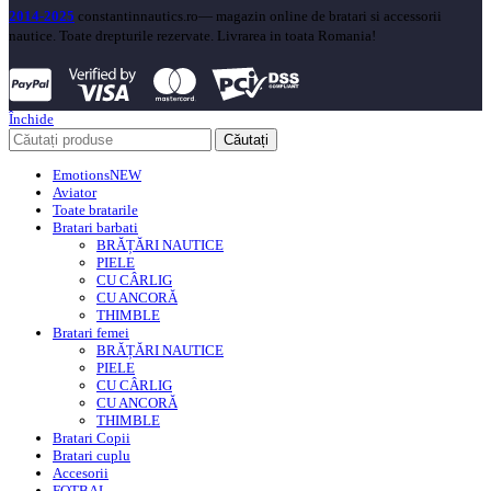
2014-2025
constantinnautics.ro— magazin online de bratari si accessorii
nautice. Toate drepturile rezervate. Livrarea in toata Romania!
Închide
Căutați
Emotions
NEW
Aviator
Toate bratarile
Bratari barbati
BRĂȚĂRI NAUTICE
PIELE
CU CÂRLIG
CU ANCORĂ
THIMBLE
Bratari femei
BRĂȚĂRI NAUTICE
PIELE
CU CÂRLIG
CU ANCORĂ
THIMBLE
Bratari Copii
Bratari cuplu
Accesorii
FOTBAL