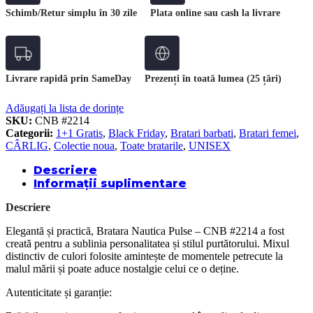
Schimb/Retur simplu în 30 zile
Plata online sau cash la livrare
Livrare rapidă prin SameDay
Prezenți în toată lumea (25 țări)
Adăugați la lista de dorințe
SKU:
CNB #2214
Categorii:
1+1 Gratis
,
Black Friday
,
Bratari barbati
,
Bratari femei
,
CÂRLIG
,
Colectie noua
,
Toate bratarile
,
UNISEX
Descriere
Informații suplimentare
Descriere
Elegantă și practică, Bratara Nautica Pulse – CNB #2214 a fost
creată pentru a sublinia personalitatea și stilul purtătorului. Mixul
distinctiv de culori folosite amintește de momentele petrecute la
malul mării și poate aduce nostalgie celui ce o deține.
Autenticitate și garanție: