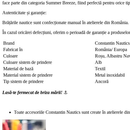
face parte din categoria Summer Breeze, fiind perfectă pentru orice tip
Autenticitate și garanție:
Brățările nautice sunt confecționate manual în atelierele din România. F
În cazul oricărei defecțiuni, oferim o perioadă de garanție a produselo
Brand
Constantin Nautics
Fabricat în
România/ Europa
Culoare
Roșu, Albastru Na
Culoare sistem de prindere
Alb
Material de bază
Textil
Material sistem de prindere
Metal inoxidabil
Tip sistem de prindere
Ancoră
Lasă-te fermecat de briza mării!
⚓
Toate accesoriile Constantin Nautics sunt create în atelierele d