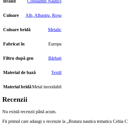
Brand
Constantin Nautics
Culoare
Alb
,
Albastru
,
Roșu
Culoare bridă
Metalic
Fabricat în
Europa
Filtru după gen
Bărbați
Material de bază
Textil
Material bridă
Metal inoxidabil
Recenzii
Nu există recenzii până acum.
Fii primul care adaugi o recenzie la „Bratara nautica tematica Cehi