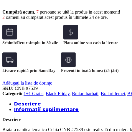
Cumpără acum
,
7
persoane se uită la produs în acest moment!
2
oameni au cumpărat acest produs în ultimele 24 de ore.
Schimb/Retur simplu în 30 zile
Plata online sau cash la livrare
Livrare rapidă prin SameDay
Prezenți în toată lumea (25 țări)
Adăugați la lista de dorințe
SKU:
CNB #7539
Categorii:
1+1 Gratis
,
Black Friday
,
Bratari barbati
,
Bratari femei
,
B
Descriere
Informații suplimentare
Descriere
Bratara nautica tematica Cehia CNB #7539 este realizată din materiale d