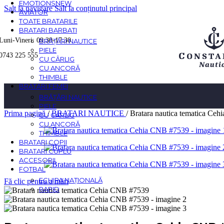
EMOTIONS
NEW
Salt la navigare
Salt la conținutul principal
AVIATOR
TOATE BRATARILE
BRATARI BARBATI
Luni-Vineri: 09:30-17:30
BRĂȚĂRI NAUTICE
PIELE
0743 225 555
CU CÂRLIG
CU ANCORĂ
THIMBLE
BRATARI FEMEI
BRĂȚĂRI NAUTICE
PIELE
Prima pagină
/
BRATARI NAUTICE
/
Bratara nautica tematica Ce
CU CÂRLIG
CU ANCORĂ
THIMBLE
BRATARI COPII
BRATARI CUPLU
ACCESORII
FOTBAL
ECHIPA NAȚIONALĂ
Fă clic pentru a mări
RAPID