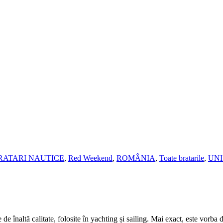
RATARI NAUTICE
,
Red Weekend
,
ROMÂNIA
,
Toate bratarile
,
UNI
e înaltă calitate, folosite în yachting și sailing. Mai exact, este vorba