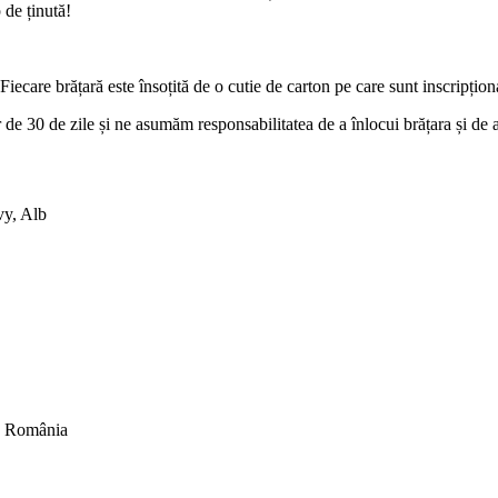
 de ținută!
iecare brățară este însoțită de o cutie de carton pe care sunt inscripțion
r de 30 de zile și ne asumăm responsabilitatea de a înlocui brățara și de
vy, Alb
in România