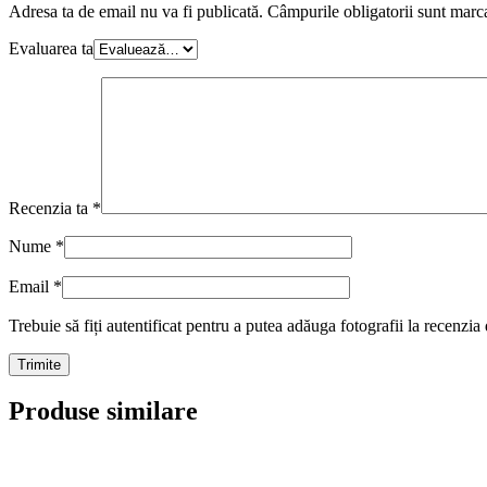
Adresa ta de email nu va fi publicată.
Câmpurile obligatorii sunt marc
Evaluarea ta
Recenzia ta
*
Nume
*
Email
*
Trebuie să fiți autentificat pentru a putea adăuga fotografii la recenzia
Produse similare