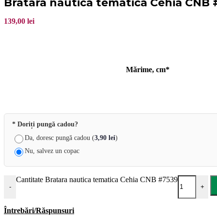
Bratara nautica tematica Cehia CNB 
139,00
lei
Mărime, cm*
* Doriți pungă cadou?
Da, doresc pungă cadou (
3,90
lei
)
Nu, salvez un copac
Cantitate Bratara nautica tematica Cehia CNB #7539
-
+
Întrebări/Răspunsuri