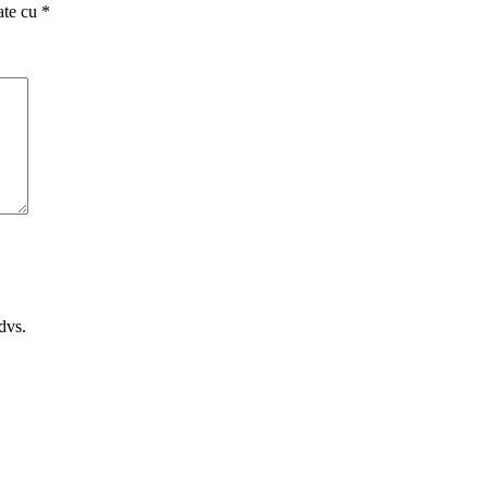
ate cu
*
 dvs.