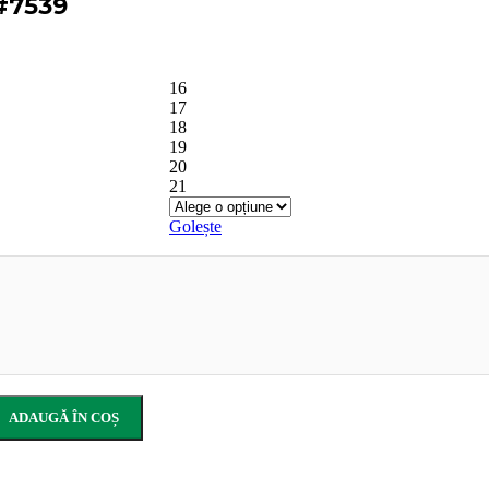
#7539
16
17
18
19
20
21
Golește
ADAUGĂ ÎN COȘ