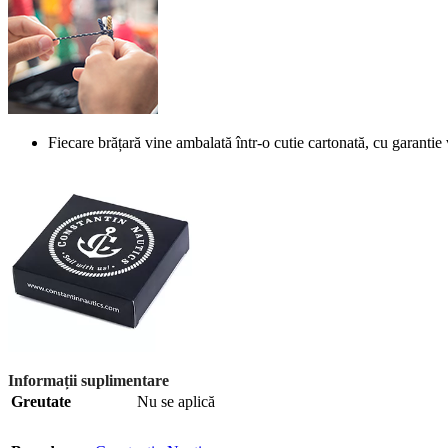
Fiecare brățară vine ambalată într-o cutie cartonată, cu garantie 
Informații suplimentare
Greutate
Nu se aplică